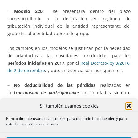
–
Modelo 220:
se presentará dentro del plazo
correspondiente a la declaración en régimen de
tributación individual de la entidad representante del
grupo fiscal o entidad cabeza de grupo.
Los cambios en los modelos se justifican por la necesidad
de adaptarlos a las novedades introducidas, para los
períodos iniciados en 2017
, por el
Real Decreto-ley 3/2016,
de 2 de diciembre
, y que, en esencia son las siguientes:
– No deducibilidad de las pérdidas
realizadas en
la
transmisión de participaciones
en entidades siempre
que se trate de participaciones con
derecho a la
Sí, también usamos cookies
exención
en las rentas positivas obtenidas, tanto en
dividendos como en plusvalías generadas en la
Principalmente usamos las cookies para que todo funcione bien y para
transmisión de participaciones. También queda excluida
estadísticas propias de la web.
de integración en la base imponible cualquier tipo de
pérdida que se genere por la participación en entidades