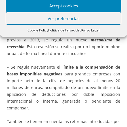
Accept cookies
ubicadas en
paraísos fiscales
o en territorios que no
alcancen un nivel de tributación adecuado.
Ver preferencias
– Para los
deterioros de valor de participaciones
que
Cookie Policy
Política de Privacidad
Aviso Legal
resultaron fiscalmente deducibles en períodos impositivos
previos a 2013, se regula un nuevo
mecanismo de
reversión
. Esta reversión se realiza por un importe mínimo
anual, de forma lineal durante cinco años.
– Se regula nuevamente el
límite a la compensación de
bases imponibles negativas
para grandes empresas con
importe neto de la cifra de negocios de al menos 20
millones de euros, acompañado de un nuevo límite en la
aplicación de deducciones por doble imposición
internacional o interna, generada o pendiente de
compensar.
También se tienen en cuenta las reformas introducidas por