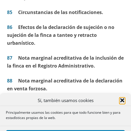
85
Circunstancias de las notificaciones.
86
Efectos de la declaración de sujeción o no
sujeción de la finca a tanteo y retracto
urbanístico.
87
Nota marginal acreditativa de la inclusión de
la finca en el Registro Administrativo.
88
Nota marginal acreditativa de la declaración
en venta forzosa.
Sí, también usamos cookies
89
Inscripción de la adjudicación en régimen de
venta forzosa.
Principalmente usamos las cookies para que todo funcione bien y para
estadísticas propias de la web.
90
Cancelación de las cargas