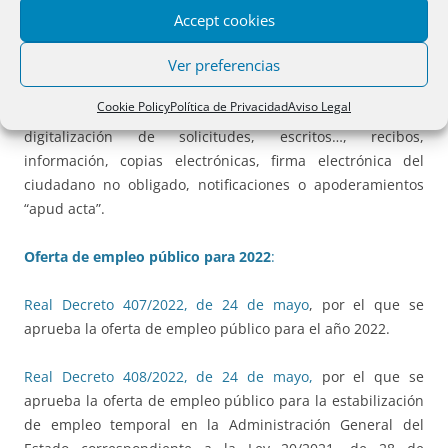
Creación de Oficinas de asistencia en materia de
Accept cookies
registros
.
Orden CSM/453/2022
, de 13 de mayo, por la que
Ver preferencias
se crea la Oficina de asistencia en materia de registros,
dependientes de los diversos ministerios para asistir
Cookie Policy
Política de Privacidad
Aviso Legal
físicamente a los ciudadanos con servicios como la
digitalización de solicitudes, escritos…, recibos,
información, copias electrónicas, firma electrónica del
ciudadano no obligado, notificaciones o apoderamientos
“apud acta”.
Oferta de empleo público para 2022
:
Real Decreto 407/2022, de 24 de mayo
, por el que se
aprueba la oferta de empleo público para el año 2022.
Real Decreto 408/2022, de 24 de mayo,
por el que se
aprueba la oferta de empleo público para la estabilización
de empleo temporal en la Administración General del