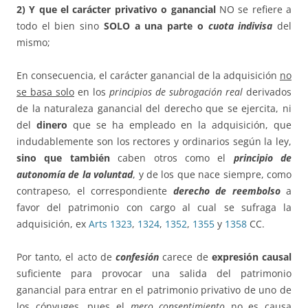
2) Y que el carácter privativo o ganancial
NO se refiere a
todo el bien sino
SOLO a una parte o
cuota indivisa
del
mismo;
En consecuencia, el carácter ganancial de la adquisición
no
se basa solo
en los
principios de subrogación real
derivados
de la naturaleza ganancial del derecho que se ejercita, ni
del
dinero
que se ha empleado en la adquisición, que
indudablemente son los rectores y ordinarios según la ley,
sino que también
caben otros como el
principio de
autonomía de la voluntad
, y de los que nace siempre, como
contrapeso, el correspondiente
derecho de reembolso
a
favor del patrimonio con cargo al cual se sufraga la
adquisición, ex
Arts 1323
,
1324
,
1352
,
1355
y
1358
CC.
Por tanto, el acto de
confesión
carece de
expresión causal
suficiente para provocar una salida del patrimonio
ganancial para entrar en el patrimonio privativo de uno de
los cónyuges, pues el
mero consentimiento
no es causa