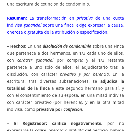
una escritura de extinción de condominio.
Resumen:
La transformación en
privativa
de una cuota
indivisa
ganancial
sobre una finca, exige expresar la causa,
onerosa o gratuita de la atribución o especificación.
– Hechos:
En una
disolución de condominio
sobre una Finca
que pertenece a dos hermanos, en 1/3 cada uno de ellos,
con
carácter ganancial
por compra; y el 1/3 restante
pertenece a uno solo de ellos, el adjudicatario tras la
disolución, con carácter
privativo y por herencia
. En la
escritura, tras diversas subsanaciones, se
adjudica la
totalidad de la finca
a este segundo hermano para sí, y
con el consentimiento de su esposa, en una mitad indivisa
con carácter privativo (por herencia), y en la otra mitad
indivisa, como
privativa por
confesión
.
– El Registrador:
califica negativamente
, por no
expresarse la
causa
,
onerosa o gratuita
del negocio, habida