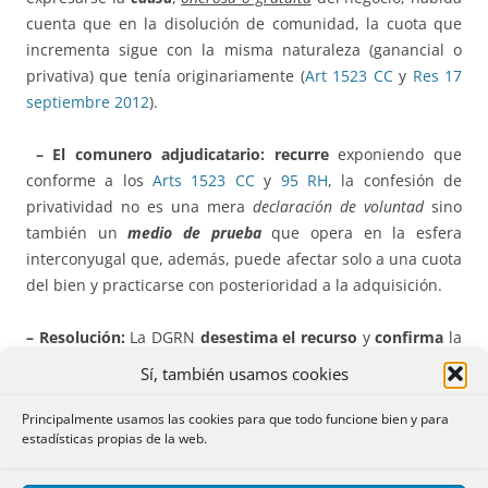
cuenta que en la disolución de comunidad, la cuota que
incrementa sigue con la misma naturaleza (ganancial o
privativa) que tenía originariamente (
Art 1523 CC
y
Res 17
septiembre 2012
).
– El comunero adjudicatario
:
recurre
exponiendo que
conforme a los
Arts 1523 CC
y
95 RH
, la confesión de
privatividad no es una mera
declaración de voluntad
sino
también un
medio de prueba
que opera en la esfera
interconyugal que, además, puede afectar solo a una cuota
del bien y practicarse con posterioridad a la adquisición.
– Resolución:
La DGRN
desestima el recurso
y
confirma
la
calificación.
Sí, también usamos cookies
– Doctrina
:
Principalmente usamos las cookies para que todo funcione bien y para
estadísticas propias de la web.
a)
Distingue, siguiendo la
Res 4 junio 2012
, dos supuestos: