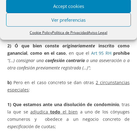
1) Que el bien conste inscrito con carácter
Accept cookies
presuntivamente ganancial
,
por
no haberse expresado
nada en el título adquisitivo
de persona casada en régimen
Ver preferencias
de comunidad (NO es nuestro caso). Aquí
sí opera la
posibilidad de
confesión
sin más del otro cónyuge;
Cookie Policy
Política de Privacidad
Aviso Legal
2) Ó que bien conste
originariamente
inscrito como
ganancial
,
como en el caso
, en que el
Art 95 RH
prohíbe
“(…) consignar una
confesión contraria
a una aseveración o a
otra confesión previamente registrada (…)”
;
b)
Pero en el caso concreto se dan otras
2 circunstancias
especiales
:
1) Que estamos ante una disolución de condominio
,
tras
la que se
adjudica
todo
el bien
a uno de los cónyuges
comuneros y obedece a un negocio concreto de
especificación
de cuotas;