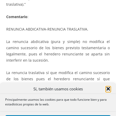
traslativa).”
Comentario
:
RENUNCIA ABDICATIVA-RENUNCIA TRASLATIVA.
La renuncia abdicativa (pura y simple) no modifica el
camino sucesorio de los bienes previsto testamentaria o
legalmente, pues el heredero renunciante se aparta sin
interferir en la sucesión.
La renuncia traslativa sí que modifica el camino sucesorio
de los bienes pues el heredero renunciante sí que
interfiere en la sucesión porque determina el beneficiario
Sí, también usamos cookies
de su renuncia, el cual adquirirá la porción renunciada del
heredero renunciante y no del causante de la herencia.
Principalmente usamos las cookies para que todo funcione bien y para
estadísticas propias de la web.
Por tal motivo,
la renuncia traslativa comporta una implícita