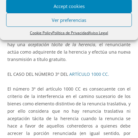
aceptación ex lege de la herencia y del ius delationis
como
Accept cookies
dice el
artículo 1000 número 2º CC
. En este sentido, por
ejemplo, STS 516/2010, de 20 de julio de 2010 y Resolución
Ver preferencias
de 27 de febrero de 2013.
Cookie Policy
Política de Privacidad
Aviso Legal
Conclusión:
En los casos del número 2 del artículo 1000 CC
hay una
aceptación tácita de la herencia
, el renunciante
actúa como adquirente de la herencia y efectúa una nueva
transmisión a título gratuito.
EL CASO DEL NÚMERO 3º DEL
ARTÍCULO 1000 CC.
El número 3º del artículo 1000 CC es consecuente con el
criterio de la interferencia en el camino sucesorio de los
bienes como elemento distintivo de la renuncia traslativa, y
por ello considera que no hay renuncia traslativa ni
aceptación tácita de la herencia cuando la renuncia se
hace a favor de aquellos coherederos a quienes debe
acrecer la porción renunciada (en igual sentido, por