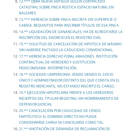
12.*** OBRA NUEVA ANTIGUA SEGÚN CERTIFICADO
CATASTRAL SOBRE FINCA RÚSTICA ESPACIO NATURAL EN
BALEARES.
13.*** HERENCIA SOBRE FINCA INSCRITA SIN SUPERFICIE O
CABIDA. REQUISITOS PARA INSCRIBIR TÍTULOS DE ESA FINCA.
14.** LIQUIDACIÓN DE GANANCIALES: HA DE ACREDITARSE LA
INSCRIPCIÓN DEL DIVORCIO EN EL REGISTRO CIVIL.
15.** SOLICITUD DE CANCELACIÓN DE HIPOTECA DE MÁXIMO
SIN HABERSE PACTADO LA CADUCIDAD CONVENCIONAL.
17.** HERENCIA DERECHO FORAL ARAGONÉS. INSTITUCIÓN
CONTRACTUAL DE HEREDERO Y SUSTITUCIÓN
FIDEICOMISARIA. INTERPRETACIÓN.
18.** SOCIEDAD UNIPERSONAL VENDE SIENDO EL SOCIO
ÚNICO Y ADMINISTRADOR DISTINTO DEL QUE CONSTA EN EL
REGISTRO MERCANTIL, NO ESTANDO INSCRITO EL CARGO.
19.* EJECUCIÓN HIPOTECARIA FRENTE A LOS HEREDEROS
INCIERTOS DEL TITULAR REGISTRAL SIN NOMBRAMIENTO DE
DEFENSOR JUDICIAL
20.** CANCELACIÓN POR CADUCIDAD DE CENSO
ENFITÉUTICO: EL DOMINIO DIRECTO NO PUEDE
CONSIDERARSE CARGA NI CANCELARSE COMO TAL.
21.** ANOTACIÓN DE DEMANDA DE RECLAMACIÓN DE