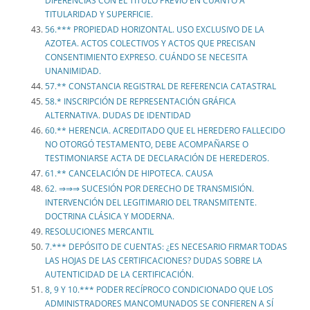
DIFERENCIAS CON EL TÍTULO PREVIO EN CUANTO A
TITULARIDAD Y SUPERFICIE.
56.*** PROPIEDAD HORIZONTAL. USO EXCLUSIVO DE LA
AZOTEA. ACTOS COLECTIVOS Y ACTOS QUE PRECISAN
CONSENTIMIENTO EXPRESO. CUÁNDO SE NECESITA
UNANIMIDAD.
57.** CONSTANCIA REGISTRAL DE REFERENCIA CATASTRAL
58.* INSCRIPCIÓN DE REPRESENTACIÓN GRÁFICA
ALTERNATIVA. DUDAS DE IDENTIDAD
60.** HERENCIA. ACREDITADO QUE EL HEREDERO FALLECIDO
NO OTORGÓ TESTAMENTO, DEBE ACOMPAÑARSE O
TESTIMONIARSE ACTA DE DECLARACIÓN DE HEREDEROS.
61.** CANCELACIÓN DE HIPOTECA. CAUSA
62. ⇒⇒⇒ SUCESIÓN POR DERECHO DE TRANSMISIÓN.
INTERVENCIÓN DEL LEGITIMARIO DEL TRANSMITENTE.
DOCTRINA CLÁSICA Y MODERNA.
RESOLUCIONES MERCANTIL
7.*** DEPÓSITO DE CUENTAS: ¿ES NECESARIO FIRMAR TODAS
LAS HOJAS DE LAS CERTIFICACIONES? DUDAS SOBRE LA
AUTENTICIDAD DE LA CERTIFICACIÓN.
8, 9 Y 10.*** PODER RECÍPROCO CONDICIONADO QUE LOS
ADMINISTRADORES MANCOMUNADOS SE CONFIEREN A SÍ