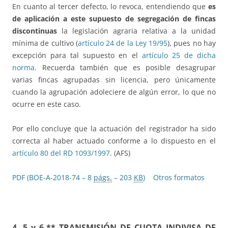
En cuanto al tercer defecto, lo revoca, entendiendo que
es
de aplicación a este supuesto de segregación de fincas
discontinuas
la legislación agraria relativa a la unidad
mínima de cultivo (
artículo 24 de la Ley 19/95
), pues no hay
excepción para tal supuesto en el
artículo 25 de dicha
norma
. Recuerda también que es posible desagrupar
varias fincas agrupadas sin licencia, pero únicamente
cuando la agrupación adoleciere de algún error, lo que no
ocurre en este caso.
Por ello concluye que la actuación del registrador ha sido
correcta al haber actuado conforme a lo dispuesto en el
artículo 80 del RD 1093/1997
. (AFS)
PDF (BOE-A-2018-74 – 8
págs.
– 203
KB
)
Otros formatos
4, 5 y 6.** TRANSMISIÓN DE CUOTA INDIVISA DE