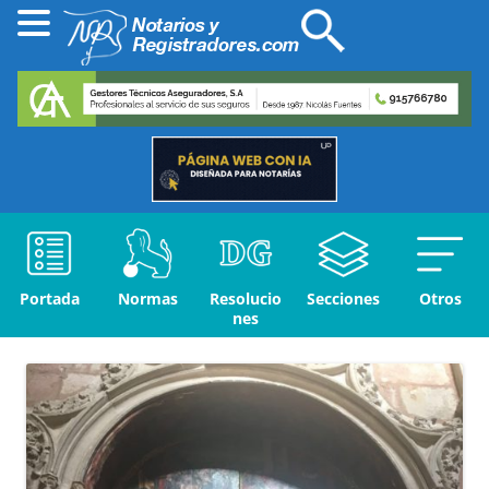
Portada
Normas
Resolucio
Secciones
Otros
nes