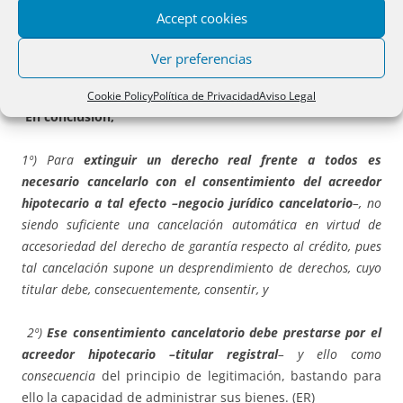
artículos 82 LH
y
179 RH
se desprende que
para cancelar
Accept cookies
un crédito hipotecario extinguido por pago es siempre
necesaria una escritura pública más el consentimiento
Ver preferencias
del acreedor a tal efecto.
Cookie Policy
Política de Privacidad
Aviso Legal
En conclusión,
1º) Para
extinguir un derecho real frente a todos es
necesario cancelarlo con el consentimiento del acreedor
hipotecario a tal efecto –negocio jurídico cancelatorio
–, no
siendo suficiente una cancelación automática en virtud de
accesoriedad del derecho de garantía respecto al crédito, pues
tal cancelación supone un desprendimiento de derechos, cuyo
titular debe, consecuentemente, consentir, y
2º)
Ese consentimiento cancelatorio debe prestarse por el
acreedor hipotecario –titular registral
– y ello como
consecuencia
del principio de legitimación, bastando para
ello la capacidad de administrar sus bienes. (ER)