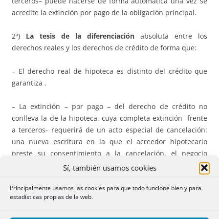
terceros– puede hacerse de forma automática una vez se
acredite la extinción por pago de la obligación principal.
2ª)
La tesis de la diferenciación
absoluta entre los
derechos reales y los derechos de crédito de forma que:
– El derecho real de hipoteca es distinto del crédito que
garantiza .
– La extinción – por pago – del derecho de crédito no
conlleva la de la hipoteca, cuya completa extinción -frente
a terceros- requerirá de un acto especial de cancelación:
una nueva escritura en la que el acreedor hipotecario
preste su consentimiento a la cancelación, el negocio
cancelatorio.
Sí, también usamos cookies
Principalmente usamos las cookies para que todo funcione bien y para
III. LOS PRECEPTOS LEGALES.
estadísticas propias de la web.
Tras la reforma de la legislación hipotecaria de 1982, de los