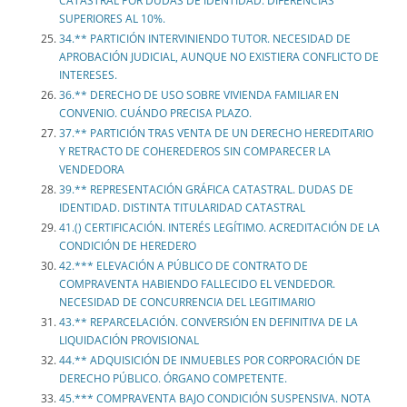
CATASTRAL POR DUDAS DE IDENTIDAD. DIFERENCIAS
SUPERIORES AL 10%.
34.** PARTICIÓN INTERVINIENDO TUTOR. NECESIDAD DE
APROBACIÓN JUDICIAL, AUNQUE NO EXISTIERA CONFLICTO DE
INTERESES.
36.** DERECHO DE USO SOBRE VIVIENDA FAMILIAR EN
CONVENIO. CUÁNDO PRECISA PLAZO.
37.** PARTICIÓN TRAS VENTA DE UN DERECHO HEREDITARIO
Y RETRACTO DE COHEREDEROS SIN COMPARECER LA
VENDEDORA
39.** REPRESENTACIÓN GRÁFICA CATASTRAL. DUDAS DE
IDENTIDAD. DISTINTA TITULARIDAD CATASTRAL
41.() CERTIFICACIÓN. INTERÉS LEGÍTIMO. ACREDITACIÓN DE LA
CONDICIÓN DE HEREDERO
42.*** ELEVACIÓN A PÚBLICO DE CONTRATO DE
COMPRAVENTA HABIENDO FALLECIDO EL VENDEDOR.
NECESIDAD DE CONCURRENCIA DEL LEGITIMARIO
43.** REPARCELACIÓN. CONVERSIÓN EN DEFINITIVA DE LA
LIQUIDACIÓN PROVISIONAL
44.** ADQUISICIÓN DE INMUEBLES POR CORPORACIÓN DE
DERECHO PÚBLICO. ÓRGANO COMPETENTE.
45.*** COMPRAVENTA BAJO CONDICIÓN SUSPENSIVA. NOTA