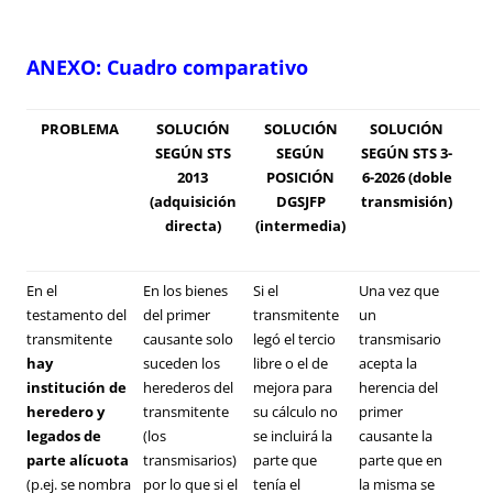
ANEXO: Cuadro comparativo
PROBLEMA
SOLUCIÓN
SOLUCIÓN
SOLUCIÓN
SEGÚN STS
SEGÚN
SEGÚN STS 3-
2013
POSICIÓN
6-2026 (doble
(adquisición
DGSJFP
transmisión)
directa)
(intermedia)
En el
En los bienes
Si el
Una vez que
testamento del
del primer
transmitente
un
transmitente
causante solo
legó el tercio
transmisario
hay
suceden los
libre o el de
acepta la
institución de
herederos del
mejora para
herencia del
heredero y
transmitente
su cálculo no
primer
legados de
(los
se incluirá la
causante la
parte alícuota
transmisarios)
parte que
parte que en
(p.ej. se nombra
por lo que si el
tenía el
la misma se