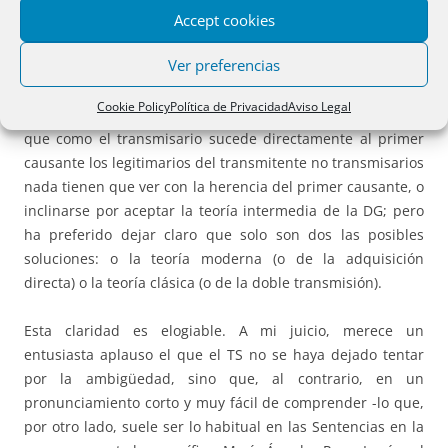
Accept cookies
5º
En suma, la STS 3 de junio 2026, podía -como hizo la SAP
Ver preferencias
de Valencia de 22 de marzo de 2021- ser coherente con la
teoría de la adquisición directa que asumió su
Cookie Policy
Política de Privacidad
Aviso Legal
pronunciamiento de 11 de septiembre de 2013, y confirmar
que como el transmisario sucede directamente al primer
causante los legitimarios del transmitente no transmisarios
nada tienen que ver con la herencia del primer causante, o
inclinarse por aceptar la teoría intermedia de la DG; pero
ha preferido dejar claro que solo son dos las posibles
soluciones: o la teoría moderna (o de la adquisición
directa) o la teoría clásica (o de la doble transmisión).
Esta claridad es elogiable. A mi juicio, merece un
entusiasta aplauso el que el TS no se haya dejado tentar
por la ambigüedad, sino que, al contrario, en un
pronunciamiento corto y muy fácil de comprender -lo que,
por otro lado, suele ser lo habitual en las Sentencias en la