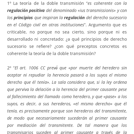
1º La teoría de la doble transmisión “
es coherente con la
regulación positiva
del denominado «ius transmissionis» y con
los
principios
que inspiran la
regulación
del derecho sucesorio
en el Código civil en otras instituciones
”. Argumento que es
criticable, no porque no sea cierto, sino porque ni es
desarrollado ni concretado: ¿a qué principios de derecho
sucesorio se refiere? ¿con qué preceptos concretos es
coherente la teoría de la doble transmisión?
2º “
El art. 1006 CC prevé́ que «por muerte del heredero sin
aceptar ni repudiar la herencia pasará a los suyos el mismo
derecho que él tenía
».
La sala considera que, si la ley ordena
que perviva la delación a la herencia del primer causante pese
al fallecimiento del llamado como heredero, y que «pase» a los
suyos, es decir, a sus herederos, «el mismo derecho» que él
tenía, es precisamente porque son herederos del transmitente,
de modo que necesariamente sucederán al primer causante
por mediación del transmitente. De tal manera que los
transmisarios suceden al primer causante a través de la