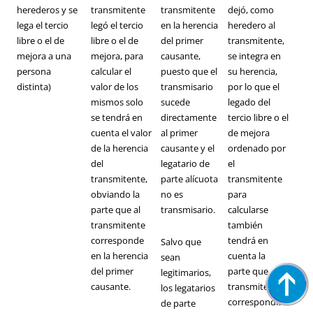
herederos y se
transmitente
transmitente
dejó, como
lega el tercio
legó el tercio
en la herencia
heredero al
libre o el de
libre o el de
del primer
transmitente,
mejora a una
mejora, para
causante,
se integra en
persona
calcular el
puesto que el
su herencia,
distinta)
valor de los
transmisario
por lo que el
mismos solo
sucede
legado del
se tendrá en
directamente
tercio libre o el
cuenta el valor
al primer
de mejora
de la herencia
causante y el
ordenado por
del
legatario de
el
transmitente,
parte alícuota
transmitente
obviando la
no es
para
parte que al
transmisario.
calcularse
transmitente
también
corresponde
tendrá en
Salvo que
en la herencia
cuenta la
sean
del primer
parte que al
legitimarios,
causante.
transmitente
los legatarios
correspondía
de parte