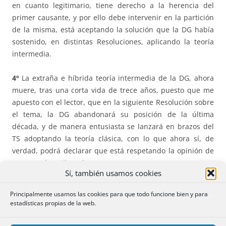
en cuanto legitimario, tiene derecho a la herencia del
primer causante, y por ello debe intervenir en la partición
de la misma, está aceptando la solución que la DG había
sostenido, en distintas Resoluciones, aplicando la teoría
intermedia.
4º
La extraña e híbrida teoría intermedia de la DG, ahora
muere, tras una corta vida de trece años, puesto que me
apuesto con el lector, que en la siguiente Resolución sobre
el tema, la DG abandonará su posición de la última
década, y de manera entusiasta se lanzará en brazos del
TS adoptando la teoría clásica, con lo que ahora sí, de
verdad, podrá declarar que está respetando la opinión de
nuestro Alto Tribunal.
Sí, también usamos cookies
Y es que si la DG era -como la misma reconocía- fiel a la
Principalmente usamos las cookies para que todo funcione bien y para
posición del TS ¿cómo es posible que ahora el propio TS
estadísticas propias de la web.
para llegar a la misma conclusión que la DGSJFP tenga que
reconocer que rectifica su anterior posición del año 2013?