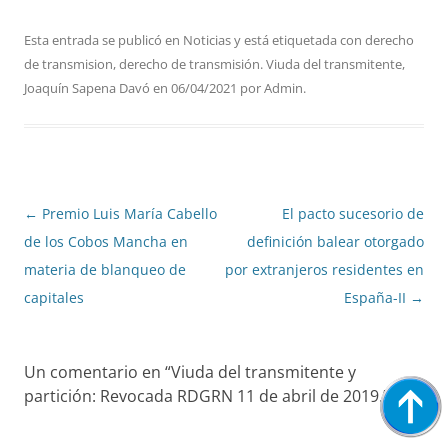
Esta entrada se publicó en
Noticias
y está etiquetada con
derecho
de transmision
,
derecho de transmisión. Viuda del transmitente
,
Joaquín Sapena Davó
en
06/04/2021
por
Admin
.
Navegación
←
Premio Luis María Cabello
El pacto sucesorio de
de
de los Cobos Mancha en
definición balear otorgado
entradas
materia de blanqueo de
por extranjeros residentes en
capitales
España-II
→
Un comentario en “
Viuda del transmitente y
partición: Revocada RDGRN 11 de abril de 2019.
”