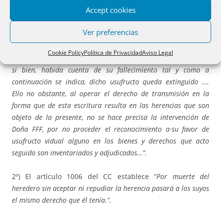
Accept cookies
padres, respecto a la de la madre el notario concluyó
“…los
únicos interesados en esta herencia son sus tres hijos DDD, EEE
Ver preferencias
y CCC (este último hoy difunto como a continuación se indica),
herederos por partes iguales y el viudo AAA al que le
Cookie Policy
Política de Privacidad
Aviso Legal
correspondía el usufructo del tercio de mejora de la herencia,
si bien, habida cuenta de su fallecimiento tal y como a
continuación se indica, dicho usufructo queda extinguido ….
Ello no obstante, al operar el derecho de transmisión en la
forma que de esta escritura resulta en las herencias que son
objeto de la presente, no se hace precisa la intervención de
Doña FFF, por no proceder el reconocimiento a·su favor de
usufructo vidual alguno en los bienes y derechos que acto
seguido son inventariados y adjudicados…”.
2º) El artículo 1006 del CC establece “
Por muerte del
heredero sin aceptar ni repudiar la herencia pasará a los suyos
el mismo derecho que él tenía.”.