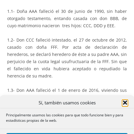
1.1- Doña AAA falleció el 30 de junio de 1990, sin haber
otorgado testamento, entando casada con don BBB, de
cuyo matrimonio nacieron tres hijos: CCC, DDD y EEE.
1.2- Don CCC falleció intestado, el 27 de octubre de 2012,
casado con doña FFF. Por acta de declaración de
herederos, se declaró heredero de éste a su padre AAA, sin
perjuicio de la cuota legal usufructuaria de la FFF. Sin que
el fallecido en vida hubiera aceptado o repudiado la
herencia de su madre.
1.3- Don AAA falleció el 1 de enero de 2016, viviendo sus
dos hijos DDD y EEE, habiendo otorgado testamento el 30
Sí, también usamos cookies
de octubre de 2012, instituyéndolos herederos por partes
iguales.
Principalmente usamos las cookies para que todo funcione bien y para
estadísticas propias de la web.
1.4- Por acta de 28 de diciembre de 2016, los dos hijos DDD
y EEE procedieron a la partición de las herencias de sus