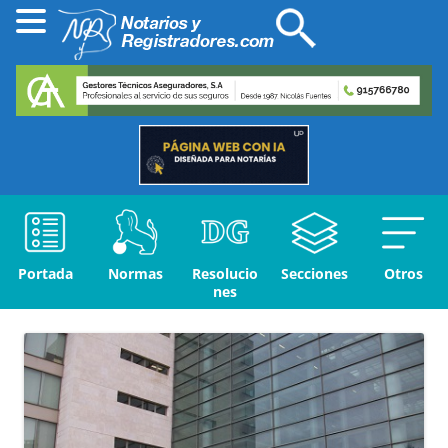
Portada
Normas
Resolucio
Secciones
Otros
nes