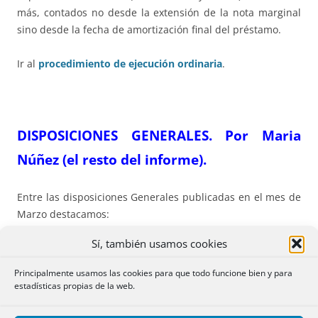
más, contados no desde la extensión de la nota marginal
sino desde la fecha de amortización final del préstamo.
Ir al
procedimiento de ejecución ordinaria
.
DISPOSICIONES GENERALES. Por Maria
Núñez (el resto del informe).
Entre las disposiciones Generales publicadas en el mes de
Marzo destacamos:
Sí, también usamos cookies
La Ley 4/2022
: Consumidores y usuarios en
situaciones de vulnerabilidad
Principalmente usamos las cookies para que todo funcione bien y para
estadísticas propias de la web.
Con contenido cercano al RDLey 1/2021, de 19 de enero,
reforma la Ley de Consumidores y Usuarios,