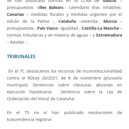
Se han publicado normas en la CCAA de
Galicia
, –
presupuestos –
Illes Balears
,- calendario días inhábiles-
Canarias
– medidas fiscales y medidas urgentes por el
volcán de la Palma -,
Cataluña
–vivienda-,
Murcia
–
presupuestos-,
País Vasco
–igualdad-,
Castilla-La Mancha
–
normas tributarias y en materia de aguas – y
Extremadura
– Ayudas -.
TRIBUNALES
En el TC destacamos los recursos de inconstitucionalidad
contra el RDLey 26/2021, de 8 de noviembre (plusvalía
municipal); Sentencias sobre cláusulas abusivas en
ejecución hipotecaria; Sentencia sobre la Ley de
Ordenación del litoral de Cataluña;
En el TS no sr han publicado resoluciones de
trascendencia registral