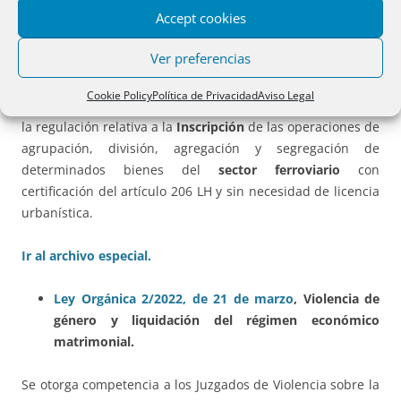
Accept cookies
fundamentalmente en cuanto al tratamiento de los
consumidores vulnerables, información precontractual,
Ver preferencias
letra e idioma de las cláusulas.
Cookie Policy
Política de Privacidad
Aviso Legal
A su vez de la misma, por su interés registral destacamos
la regulación relativa a la
Inscripción
de las operaciones de
agrupación, división, agregación y segregación de
determinados bienes del
sector ferroviario
con
certificación del artículo 206 LH y sin necesidad de licencia
urbanística.
Ir al archivo especial.
Ley Orgánica 2/2022, de 21 de marzo
,
Violencia de
género y liquidación del régimen económico
matrimonial.
Se otorga competencia a los Juzgados de Violencia sobre la