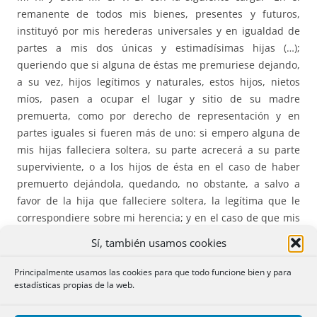
remanente de todos mis bienes, presentes y futuros,
instituyó por mis herederas universales y en igualdad de
partes a mis dos únicas y estimadísimas hijas (…);
queriendo que si alguna de éstas me premuriese dejando,
a su vez, hijos legítimos y naturales, estos hijos, nietos
míos, pasen a ocupar el lugar y sitio de su madre
premuerta, como por derecho de representación y en
partes iguales si fueren más de uno: si empero alguna de
mis hijas falleciera soltera, su parte acrecerá a su parte
superviviente, o a los hijos de ésta en el caso de haber
premuerto dejándola, quedando, no obstante, a salvo a
favor de la hija que falleciere soltera, la legítima que le
correspondiere sobre mi herencia; y en el caso de que mis
dos referidas hijas me premuriesen o que
Sí, también usamos cookies
sobreviviéndome fallecieran solteras, las sustituyo por mi
heredera que nombro a mi dicha esposa, libremente»,
Principalmente usamos las cookies para que todo funcione bien y para
impuesta en el testamento de su causante, don F. V. V.
estadísticas propias de la web.