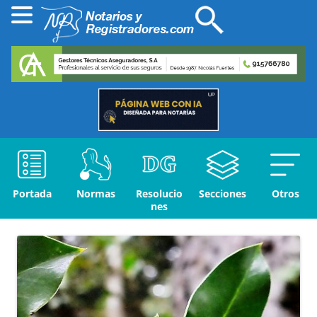
Portada
Normas
Resolucio
Secciones
Otros
nes