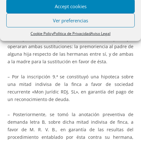
– Por la inscripción 8.ª se canceló la citada carga, que el
Accept cookies
registrador denominó como condición resolutoria de
sustitución, a solicitud de la heredera doña M. C. V. B., por
Ver preferencias
entender el registrador que habiendo sobrevivido ambas
hijas tanto a su padre como a su madre, la carga queda sin
Cookie Policy
Política de Privacidad
Aviso Legal
efecto pues entendió que esa era la condición para que
operaran ambas sustituciones: la premoriencia al padre de
alguna hija respecto de las hermanas entre sí, y de ambas
a la madre para la sustitución en favor de ésta.
– Por la inscripción 9.ª se constituyó una hipoteca sobre
una mitad indivisa de la finca a favor de sociedad
recurrente «Mon Jurídic RDJ, SL», en garantía del pago de
un reconocimiento de deuda.
– Posteriormente, se tomó la anotación preventiva de
demanda letra B, sobre dicha mitad indivisa de finca, a
favor de M. R. V. B., en garantía de las resultas del
procedimiento entablado por ésta contra su hermana,