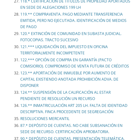
118.* CERTIFICACIÓN DE TÍTULOS DE PROPIEDAD APORTADOS
EN SEDE DE ALEGACIONES 199 LH
119.** COMPRAVENTA. PAGO MEDIANTE TRANSFERENCIA
EMITIDA, PERO NO EJECUTADA. IDENTIFICACIÓN DE MEDIOS
DE PAGO
120.* EXTINCIÓN DE COMUNIDAD EN SUBASTA JUDICIAL.
FOTOCOPIAS. TRACTO SUCESIVO
121.*** LIQUIDACIÓN DEL IMPUESTO EN OFICINA
TERRITORIALMENTE INCOMPETENTE
122.*** OPCIÓN DE COMPRA EN GARANTÍA (PACTO
COMISIORIO). COMPROMISO DE VENTA FUTURA DE CRÉDITOS
123.** APORTACIÓN DE INMUEBLE POR AUMENTO DE
CAPITAL EXISTIENDO ANOTADA PROHIBICIÓN ADVA. DE
DISPONER
124.** SUSPENSIÓN DE LA CALIFICACIÓN AL ESTAR
PENDIENTE DE RESOLUCIÓN UN RECURSO
126.** INMATRICULACIÓN ART 205 LH. FALTA DE IDENTIDAD
DESCRIPTIVA. FINCA PROCEDENTE DE SEGREGACIÓN
RESOLUCIONES MERCANTIL
87.* DEPÓSITO DE CUENTAS. NO CABE SUBSANACIÓN EN
SEDE DE RECURSO. CERTIFICACIÓN APROBATORIA.
90.* DEPÓSITO DE CUENTAS. PRESENTACIÓN TELEMÁTICA.