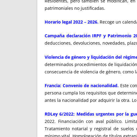
Residentes, pero también se modifican, en l
patrimoniales no justificadas.
Horario legal 2022 – 2026.
Recoge un calendar
Campaña declaración IRPF y Patrimonio 2
deducciones, devoluciones, novedades, plazos,
Violencia de género y liquidación del rég
determinados procedimientos de liquidación
consecuencia de violencia de género, como l
Francia: Convenio de nacionalidad.
Este con
persona cumpla los requisitos que determine
antes la nacionalidad por adquirir la otra. L
RDLey 6/2022: Medidas urgentes por la gue
2022. Financiación con aval público. Limit
Tratamiento notarial y registral de suelo
mínimo vital. Homologación de títulos extra