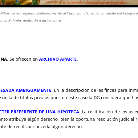
e Albornoz entregando simbólicamente al Papa San Clemente I la capilla del Colegio 
a en Bolonia, dedicada a dicho santo
UNA
. Se ofrecen en
ARCHIVO APARTE
.
PRESADA AMBÍGUAMENTE.
En la descripción de las fincas para inma
, y no la de títulos previos pues en este caso la DG considera que 
ÁCTER PREFERENTE DE UNA HIPOTECA.
La rectificación de los asi
iento atribuya algún derecho, bien la oportuna resolución judicial 
rate de rectificar conceda algún derecho.