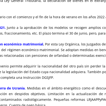
a Ley General Tributaria, la declaración de bienes en el extranje
io con el comienzo y el fin de la hora de verano en los años 2022 
021.
Junto a la aprobación de los modelos se recogen amplios con
 fraccionamiento, etc. El plazo termina el 30 de junio, pero, para 
imen económico matrimonial
.
Por esta Ley Orgánica, los Juzgados d
 del régimen económico matrimonial. Se adoptan medidas en benefi
as relacionadas con pensiones de orfandad o determinadas exencion
venio permite adquirir la nacionalidad del otro país sin perder la
 la legislación del Estado cuya nacionalidad adquiera. También p
o completa una Instrucción DGSJFP.
rra de Ucrania.
Medidas en el ámbito energético como el descue
ación en despidos objetivos. Limitación en la actualización de 
s contaminados radiológicamente. Pequeñas reformas LRJAAPPyPAC
njeros. Cuenta de pago básica…