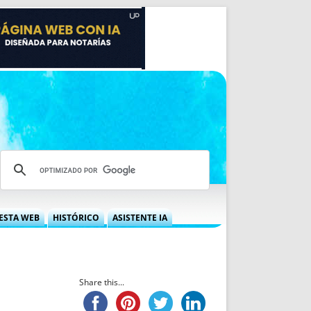
ESTA WEB
HISTÓRICO
ASISTENTE IA
A DGRN
QUÉ OFRECEMOS
 NIF
IDEARIO WEB
 LABORAL
QUIÉNES SOMOS
Share this...
ÁBILES
HISTORIA