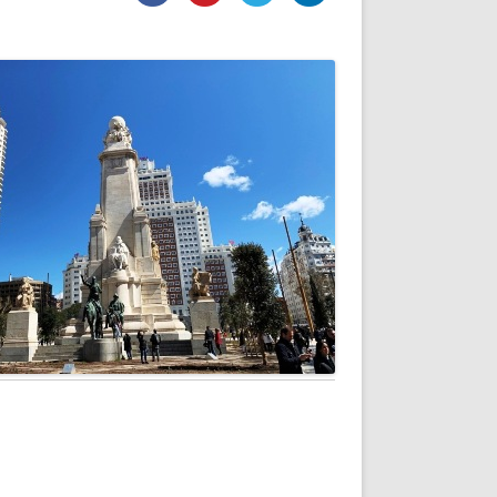
DE INICIO
PREMIO NYR
VORITOS
CONVENCIONES ANUALES
A IRPF
NUEVA ETAPA
AS
POLÍTICA DE PRIVACIDAD
IJUELAS
AVISO LEGAL
POTECA
REPORTAR INCIDENCIA
PERES
LOGOTIPO
CES
ENTREVISTAS
SONRISA
ENVÍA CORREO
CANALES DE VÍDEO