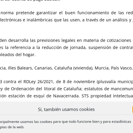
norma pretende garantizar el buen funcionamiento de las red
lectrónicas e inalámbricas que las usen, a través de un análisis 
en desarrolla las previsiones legales en materia de cotizaciones s
 la referencia a la reducción de jornada, suspensión de contrato
pleados del hogar.
a, Illes Balears, Canarias, Cataluña (vivienda), Murcia, País Vasc
d contra el RDLey 26/2021, de 8 de noviembre (plusvalía municip
Ley de Ordenación del litoral de Cataluña; estatutos de mancomun
sión estación de esquí de Navacerrada. STS propiedad Intelectu
Sí, también usamos cookies
ncipalmente usamos las cookies para que todo funcione bien y para estadísticas
pias de la web.
concurso ordinario n.º 312 de Registros y su resolución provisio