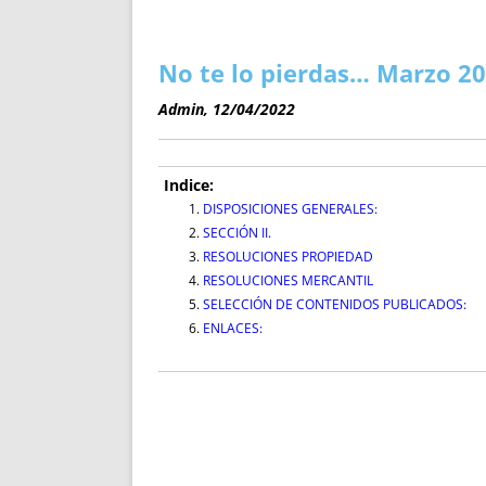
ENRIQUECIDAS
TITULARES 
NO DESESPERES
CAT
A MANO
SUCESIONES 
No te lo pierdas… Marzo 20
FUTURAS NORMAS
GEORREFE
Admin, 12/04/2022
ALQUILE
TRI
LH Y C
Indice:
¿SABIA
DISPOSICIONES GENERALES:
SECCIÓN II.
FRANCI
RESOLUCIONES PROPIEDAD
BÚSQUED
RESOLUCIONES MERCANTIL
SELECCIÓN DE CONTENIDOS PUBLICADOS:
ENLACES: