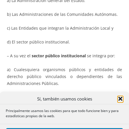
a) La Administración General del Estado.
b) Las Administraciones de las Comunidades Autónomas.
c) Las Entidades que integran la Administración Local y
d) El sector público institucional.
– A su vez el
sector público institucional
se integra por:
a) Cualesquiera organismos públicos y entidades de
derecho público vinculados o dependientes de las
Administraciones Públicas.
b) Las entidades de derecho privado vinculadas o
Sí, también usamos cookies
dependientes de las Administraciones Públicas.
Principalmente usamos las cookies para que todo funcione bien y para
estadísticas propias de la web.
c) Las Universidades públicas que se regirán por su
normativa específica y supletoriamente por las previsiones