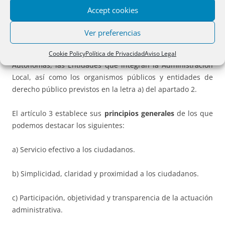
de la presente Ley.
Accept cookies
– Finalmente aclara que tienen la consideración de
Ver preferencias
Administraciones Públicas: la Administración General del
Estado, las Administraciones de las Comunidades
Cookie Policy
Política de Privacidad
Aviso Legal
Autónomas, las Entidades que integran la Administración
Local, así como los organismos públicos y entidades de
derecho público previstos en la letra a) del apartado 2.
El artículo 3 establece sus
principios generales
de los que
podemos destacar los siguientes:
a) Servicio efectivo a los ciudadanos.
b) Simplicidad, claridad y proximidad a los ciudadanos.
c) Participación, objetividad y transparencia de la actuación
administrativa.