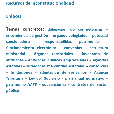
Recursos de inconstitucionalidad
Enlaces
Temas concretos:
delegación de competenci
as
–
encomienda de gestión
–
órganos colegiados
–
potestad
sancionadora
–
responsabilidad patrimonial
–
funcionamiento electrónico
–
convenios
–
estructura
ministerial
–
órganos territoriales
–
inventario de
entidades
–
entidades públicas empresariales
–
agencias
estatales
–
sociedades mercantiles estatales
–
consorcios
–
fundaciones
–
adaptación de convenios
–
Agencia
Tributaria
–
Ley del Gobierno
–
plan anual normativo
–
patrimonio AAPP
–
subvenciones
–
contratos del sector
público
–