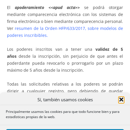
El
apoderamiento <<apud acta>>
se podrá otorgar
mediante comparecencia electrónica con los sistemas de
firma electrónica o bien mediante comparecencia personal.
Ver
resumen de la Orden HFP/633/2017, sobre modelos de
poderes inscribibles
.
Los poderes inscritos van a tener una
validez de 5
años
desde la inscripción, sin perjuicio de que antes el
poderdante pueda revocarlo o prorrogarlo por un plazo
máximo de 5 años desde la inscripción.
Todas las solicitudes relativas a los poderes se podrán
dirigir a cualquier registro, pero debiendo de quedar
inscrita en el registro de la Administración en la que tenga
Sí, también usamos cookies
efectos el poder y surtiendo sus efectos desde la fecha de
Principalmente usamos las cookies para que todo funcione bien y para
la inscripción.
estadísticas propias de la web.
Capítulo II
,
Identificación y firma de los interesados en el