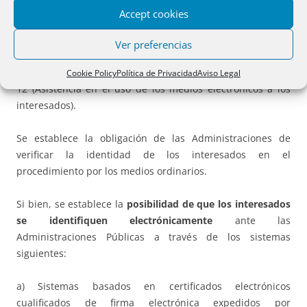
procedimiento administrativo
, con los artículos 9
Accept cookies
(Sistemas de identificación de los interesados en el
procedimiento, 10 (Sistemas de firma admitidos por las
Ver preferencias
Administraciones públicas), 11 (Uso de medios de
identificación y firma en el procedimiento administrativo),
Cookie Policy
Política de Privacidad
Aviso Legal
12 (Asistencia en el uso de los medios electrónicos a los
interesados).
Se establece la obligación de las Administraciones de
verificar la identidad de los interesados en el
procedimiento por los medios ordinarios.
Si bien, se establece la
posibilidad de que los interesados
se identifiquen electrónicamente
ante las
Administraciones Públicas a través de los sistemas
siguientes:
a) Sistemas basados en certificados electrónicos
cualificados de firma electrónica expedidos por