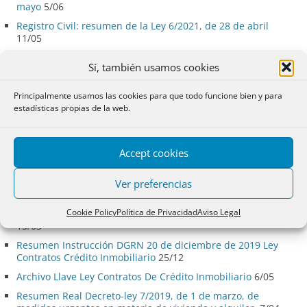
mayo
5/06
Registro Civil: resumen de la Ley 6/2021, de 28 de abril
11/05
Modificación LSC: fomento de la implicación de los
Sí, también usamos cookies
accionistas, juntas telemáticas, voto de lealtad, asesores de
voto.
26/04
Principalmente usamos las cookies para que todo funcione bien y para
Resumen del Reglamento de actuación y funcionamiento
estadísticas propias de la web.
del sector público por medios electrónicos.
15/04
Resumen Ley de Presupuestos Generales del Estado para
2021
17/01
Accept cookies
Normativa Crisis Coronavirus
6/04
Real Decreto Ley Medidas coronavirus. Cuotas hipotecas.
Ver preferencias
Contratos trabajo. Asiento Presentación.
20/03
Cookie Policy
Política de Privacidad
Aviso Legal
Resumen Decreto Estado de Alarma y medidas Coronavirus
15/03
Resumen Instrucción DGRN 20 de diciembre de 2019 Ley
Contratos Crédito Inmobiliario
25/12
Archivo Llave Ley Contratos De Crédito Inmobiliario
6/05
Resumen Real Decreto-ley 7/2019, de 1 de marzo, de