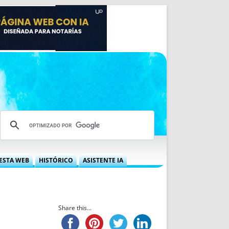
ESTA WEB
HISTÓRICO
ASISTENTE IA
A DGRN
QUÉ OFRECEMOS
 NIF
IDEARIO WEB
 LABORAL
QUIÉNES SOMOS
Share this...
ÁBILES
HISTORIA