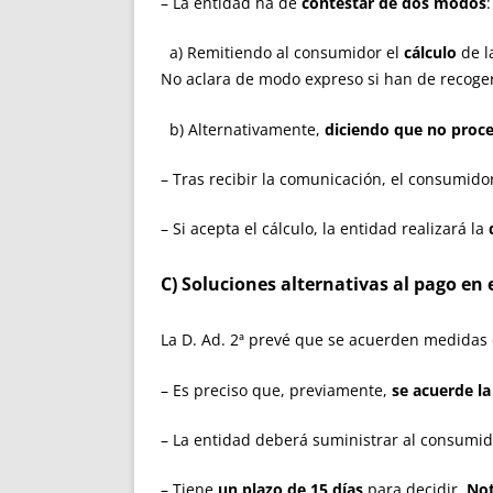
– La entidad ha de
contestar
de dos modos
:
a) Remitiendo al consumidor el
cálculo
de l
No aclara de modo expreso si han de recoger
b) Alternativamente,
diciendo que no proc
– Tras recibir la comunicación, el consumid
– Si acepta el cálculo, la entidad realizará la
C) Soluciones alternativas al pago en 
La D. Ad. 2ª prevé que se acuerden medidas 
– Es preciso que, previamente,
se acuerde la
– La entidad deberá suministrar al consumi
– Tiene
un plazo de 15 días
para decidir.
Not