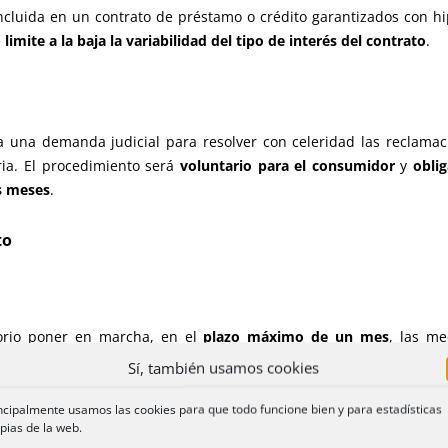
ncluida en un contrato de préstamo o crédito garantizados con hip
e
limite a la baja la variabilidad del tipo de interés del contrato
.
a una demanda judicial para resolver con celeridad las reclamac
ria. El procedimiento será
voluntario para el consumidor
y
obli
s meses
.
to
torio poner en marcha, en el
plazo máximo de un mes
, las m
 2017.
Sí, también usamos cookies
esentarse ya
.
ncipalmente usamos las cookies para que todo funcione bien y para estadísticas
pias de la web.