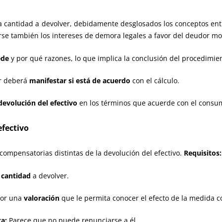
a cantidad a devolver, debidamente desglosados los conceptos ent
se también los intereses de demora legales a favor del deudor mo
ede
y por qué razones, lo que implica la conclusión del procedimie
or deberá
manifestar si está de acuerdo
con el cálculo.
devolución del efectivo
en los términos que acuerde con el consu
efectivo
compensatorias distintas de la devolución del efectivo.
Requisitos:
 cantidad
a devolver.
dor una
valoración
que le permita conocer el efecto de la medida 
a:
Parece que no puede renunciarse a él.