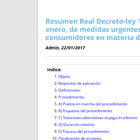
ENRIQUECIDAS
TITULARES 
NO DESESPERES
CAT
A MANO
SUCESIONES 
Resumen Real Decreto-ley 1
FUTURAS NORMAS
GEORREFE
enero, de medidas urgentes
ALQUILE
consumidores en materia de
TRI
Admin, 22/01/2017
LH Y C
¿SABIA
FRANCI
Indice:
Objeto.
BÚSQUED
Requisitos de aplicación:
Definiciones:
Procedimiento:
A) Puesta en marcha del procedimiento
B) Esquema del procedimiento
C) Soluciones alternativas al pago en efectivo
D) Duración máxima
E) Fracaso del procedimiento
Paralización de acciones.