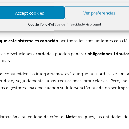
tes, en todas las oficinas abiertas al público, así como en sus
e RDLey. No incluye la obligación de tener un modelo de formulario.
Accept cookies
Ver preferencias
ervicio especializado
que tenga por objeto atender las reclamac
Cookie Policy
Política de Privacidad
Aviso Legal
 que este sistema es conocido
por todos los consumidores con cláu
e las devoluciones acordadas pueden generar
obligaciones tributar
dadas.
el consumidor. Lo interpretamos así, aunque la D. Ad. 3ª se limita
iéndose, seguidamente, unas reducciones arancelarias. Pero, n
dos o gestores, máxime cuando su intervención puede no ser impre
clamación a su entidad de crédito.
Nota:
Así pues, las entidades de