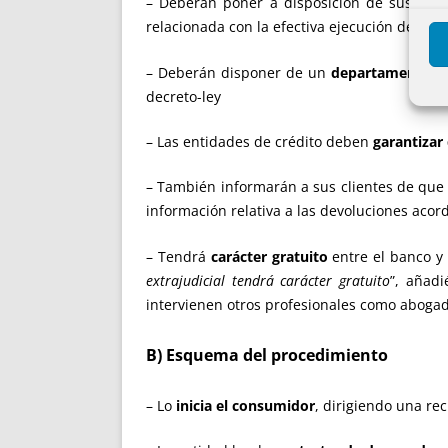
– Deberán poner a disposición de sus clien
relacionada con la efectiva ejecución de est
– Deberán disponer de un
departamento o s
decreto-ley
– Las entidades de crédito deben
garantizar
– También informarán a sus clientes de qu
información relativa a las devoluciones acor
– Tendrá
carácter gratuito
entre el banco y 
extrajudicial tendrá carácter gratuito
”, añad
intervienen otros profesionales como aboga
B) Esquema del procedimiento
– Lo
inicia el consumidor
, dirigiendo una re