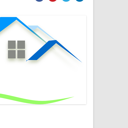
DE INICIO
PREMIO NYR
VORITOS
CONVENCIONES ANUALES
A IRPF
NUEVA ETAPA
AS
POLÍTICA DE PRIVACIDAD
IJUELAS
AVISO LEGAL
POTECA
REPORTAR INCIDENCIA
PERES
LOGOTIPO
CES
ENTREVISTAS
SONRISA
ENVÍA CORREO
CANALES DE VÍDEO