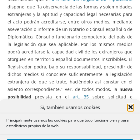
dispone que “la observancia de las formas y solemnidades
extranjeras y la aptitud y capacidad legal necesarias para
el acto podrán acreditarse, entre otros medios, mediante
aseveración o informe de un Notario o Cónsul español o de
Diplomático, Cónsul o funcionario competente del país de
la legislación que sea aplicable. Por los mismos medios
podrá acreditarse la capacidad civil de los extranjeros que
otorguen en territorio español documentos inscribibles. El
Registrador podrá, bajo su responsabilidad, prescindir de
dichos medios si conociere suficientemente la legislación
extranjera de que se trate, haciéndolo así constar en el
asiento correspondiente.” Ver, de todos modos, la
nueva
posibilidad
prevista en el
art. 35
sobre solicitud e
información.
Sí, también usamos cookies
– La
valoración
de esa prueba por los órganos
Principalmente usamos las cookies para que todo funcione bien y para
estadísticas propias de la web.
jurisdiccionales españoles, para acreditar el contenido y
vigencia del Derecho extranjero, se hará según las reglas