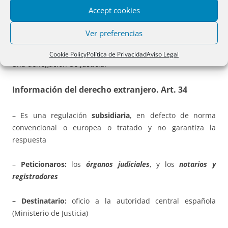
de la sana crítica, sin que ningún informe o dictamen les
Accept cookies
vincule.
Ver preferencias
– Excepcionalmente,
si no ha sido posible
acreditarlo,
podrá aplicarse el
Derecho español
, en evitación así de
Cookie Policy
Política de Privacidad
Aviso Legal
una denegación de justicia.
Información del derecho extranjero.
Art. 34
– Es una regulación
subsidiaria
, en defecto de norma
convencional o europea o tratado y no garantiza la
respuesta
–
Peticionaros:
los
órganos judiciales
, y los
notarios y
registradores
– Destinatario:
oficio a la autoridad central española
(Ministerio de Justicia)