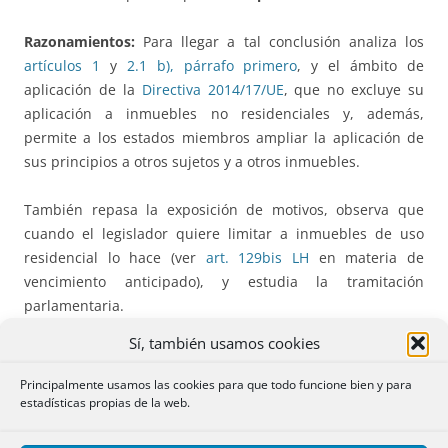
Razonamientos:
Para llegar a tal conclusión analiza los
artículos 1
y
2.1 b), párrafo primero
, y el ámbito de
aplicación de la
Directiva 2014/17/UE
, que no excluye su
aplicación a inmuebles no residenciales y, además,
permite a los estados miembros ampliar la aplicación de
sus principios a otros sujetos y a otros inmuebles.
También repasa la exposición de motivos, observa que
cuando el legislador quiere limitar a inmuebles de uso
residencial lo hace (ver
art. 129bis LH
en materia de
vencimiento anticipado), y estudia la tramitación
parlamentaria.
Sí, también usamos cookies
Desde el punto de vista teleológico, para el consumidor
resultará indiferente que la persona jurídica destine ese
Principalmente usamos las cookies para que todo funcione bien y para
inmueble a una finalidad residencial (construir viviendas
estadísticas propias de la web.
para su venta) o no residencial.