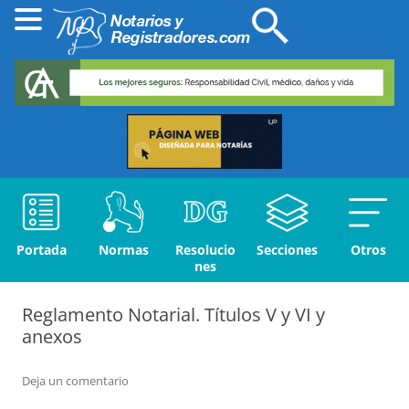
Portada
Normas
Resolucio
Secciones
Otros
nes
Reglamento Notarial. Títulos V y VI y
anexos
Deja un comentario