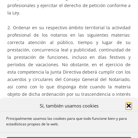
profesionales y ejercitar el derecho de petición conforme a
la Ley.
2. Ordenar en su respectivo ámbito territorial la actividad
profesional de los notarios en las siguientes materias:
correcta atención al público, tiempo y lugar de su
prestación, concurrencia leal y publicidad, continuidad de
la prestación de funciones, incluso en días festivos y
períodos de vacaciones. No obstante, en el ejercicio de
esta competencia la Junta Directiva deberá cumplir con los
acuerdos y circulares del Consejo General del Notariado,
así como con lo que disponga éste cuando la materia
objeto de dicha ordenación por su trascendencia o interés
afecte a un ámbito territorial superior al del Colegio
Sí, también usamos cookies
respectivo. Asimismo, y en los términos legalmente
previstos corregirán las infracciones disciplinarias de sus
Principalmente usamos las cookies para que todo funcione bien y para
colegiados, dejando a salvo las facultades del Ministro de
estadísticas propias de la web.
Justicia y de la Dirección General de los Registros y del