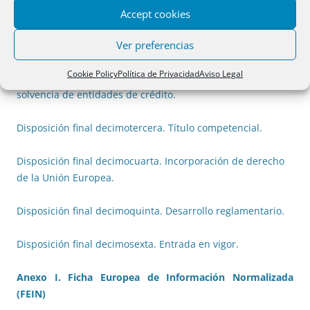
de 14 de noviembre, de reestructuración y resolución de
Accept cookies
entidades de crédito.
Ver preferencias
Disposición final duodécima. Modificación de la Ley
Cookie Policy
Política de Privacidad
Aviso Legal
10/2014, de 26 de junio, de ordenación, supervisión y
solvencia de entidades de crédito.
Disposición final decimotercera. Título competencial.
Disposición final decimocuarta. Incorporación de derecho
de la Unión Europea.
Disposición final decimoquinta. Desarrollo reglamentario.
Disposición final decimosexta. Entrada en vigor.
Anexo I. Ficha Europea de Información Normalizada
(FEIN)