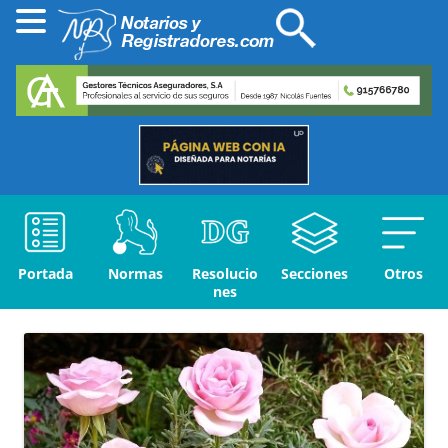
Portada
Normas
Resolucio
Secciones
Otros
nes