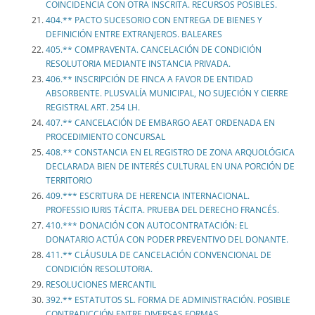
COINCIDENCIA CON OTRA INSCRITA. RECURSOS POSIBLES.
404.** PACTO SUCESORIO CON ENTREGA DE BIENES Y
DEFINICIÓN ENTRE EXTRANJEROS. BALEARES
405.** COMPRAVENTA. CANCELACIÓN DE CONDICIÓN
RESOLUTORIA MEDIANTE INSTANCIA PRIVADA.
406.** INSCRIPCIÓN DE FINCA A FAVOR DE ENTIDAD
ABSORBENTE. PLUSVALÍA MUNICIPAL, NO SUJECIÓN Y CIERRE
REGISTRAL ART. 254 LH.
407.** CANCELACIÓN DE EMBARGO AEAT ORDENADA EN
PROCEDIMIENTO CONCURSAL
408.** CONSTANCIA EN EL REGISTRO DE ZONA ARQUOLÓGICA
DECLARADA BIEN DE INTERÉS CULTURAL EN UNA PORCIÓN DE
TERRITORIO
409.*** ESCRITURA DE HERENCIA INTERNACIONAL.
PROFESSIO IURIS TÁCITA. PRUEBA DEL DERECHO FRANCÉS.
410.*** DONACIÓN CON AUTOCONTRATACIÓN: EL
DONATARIO ACTÚA CON PODER PREVENTIVO DEL DONANTE.
411.** CLÁUSULA DE CANCELACIÓN CONVENCIONAL DE
CONDICIÓN RESOLUTORIA.
RESOLUCIONES MERCANTIL
392.** ESTATUTOS SL. FORMA DE ADMINISTRACIÓN. POSIBLE
CONTRADICCIÓN ENTRE DIVERSAS FORMAS