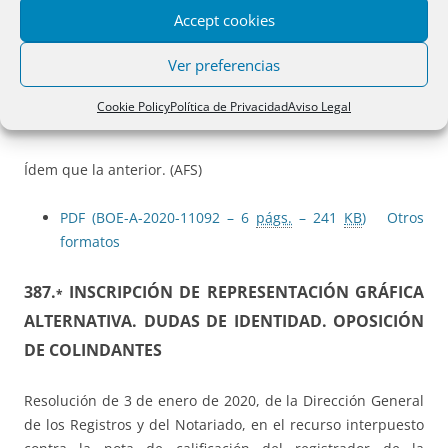
Accept cookies
Resolución de 3 de enero de 2020, de la Dirección General
de los Registros y del Notariado, en el recurso interpuesto
Ver preferencias
contra la calificación del registrador de la propiedad de
Málaga n.º 1, por la que se suspende la inscripción de una
Cookie Policy
Política de Privacidad
Aviso Legal
escritura de préstamo con garantía hipotecaria.
Ídem que la anterior. (AFS)
PDF (BOE-A-2020-11092 – 6
págs.
– 241
KB
)
Otros
formatos
387.
INSCRIPCIÓN DE REPRESENTACIÓN GRÁFICA
*
ALTERNATIVA. DUDAS DE IDENTIDAD. OPOSICIÓN
DE COLINDANTES
Resolución de 3 de enero de 2020, de la Dirección General
de los Registros y del Notariado, en el recurso interpuesto