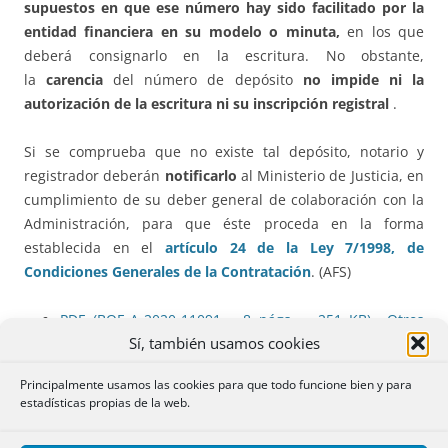
supuestos en que ese número hay sido facilitado por la
entidad financiera en su modelo o minuta
,
en los que
deberá consignarlo en la escritura. No obstante,
la
carencia
del número de depósito
no impide ni la
autorización de la escritura ni su inscripción registral
.
Si se comprueba que no existe tal depósito, notario y
registrador deberán
notificarlo
al Ministerio de Justicia, en
cumplimiento de su deber general de colaboración con la
Administración, para que éste proceda en la forma
establecida en el
artículo 24 de la Ley 7/1998, de
Condiciones Generales de la Contratación
. (AFS)
PDF (BOE-A-2020-11091 – 8
págs.
– 251
KB
)
Otros
Sí, también usamos cookies
formatos
Principalmente usamos las cookies para que todo funcione bien y para
386.()
PRÉSTAMO HIPOTECARIO. DEPÓSITO EN EL
estadísticas propias de la web.
RCGC. COMPROBACIÓN POR EL NOTARIO