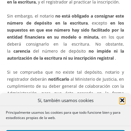
en la escritura,
y el registrador al practicar la inscripción.
Sin embargo, el notario
no está obligado a consignar este
número de depósito en la escritura
, excepto
en los
supuestos en que ese número hay sido facilitado por la
entidad financiera en su modelo o minuta
,
en los que
deberá consignarlo en la escritura. No obstante,
la
carencia
del número de depósito
no impide ni la
autorización de la escritura ni su inscripción registral
.
Si se comprueba que no existe tal depósito, notario y
registrador deberán
notificarlo
al Ministerio de Justicia, en
cumplimiento de su deber general de colaboración con la
Administración, para que éste proceda en la forma
Sí, también usamos cookies
establecida en el
artículo 24 de la Ley 7/1998, de
Condiciones Generales de la Contratación
. (AFS)
Principalmente usamos las cookies para que todo funcione bien y para
estadísticas propias de la web.
PDF (BOE-A-2020-11091 – 8
págs.
– 251
KB
)
Otros
formatos