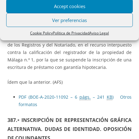
Accept cookies
386.()
PRÉSTAMO HIPOTECARIO. DEPÓSITO EN EL
Ver preferencias
RCGC. COMPROBACIÓN POR EL NOTARIO
Cookie Policy
Política de Privacidad
Aviso Legal
Resolución de 3 de enero de 2020, de la Dirección General
de los Registros y del Notariado, en el recurso interpuesto
contra la calificación del registrador de la propiedad de
Málaga n.º 1, por la que se suspende la inscripción de una
escritura de préstamo con garantía hipotecaria.
Ídem que la anterior. (AFS)
PDF (BOE-A-2020-11092 – 6
págs.
– 241
KB
)
Otros
formatos
387.
INSCRIPCIÓN DE REPRESENTACIÓN GRÁFICA
*
ALTERNATIVA. DUDAS DE IDENTIDAD. OPOSICIÓN
DE COLINDANTES