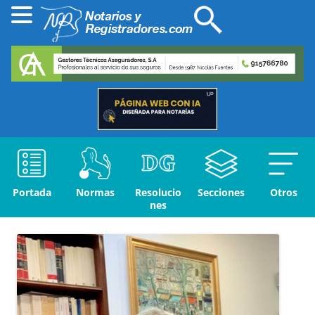
Portada
Normas
Resolucio
Secciones
Otros
nes