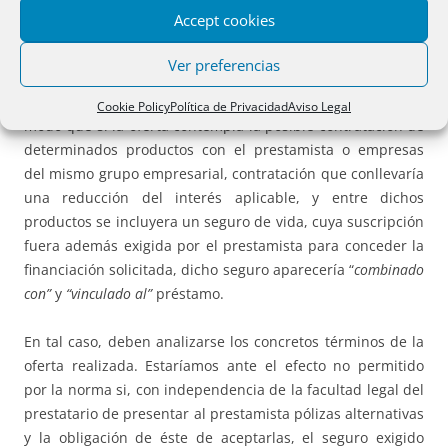
“venta combinada”, en este último caso no sujeta al
Accept cookies
régimen contenido en el art. 17.3. Ello sin dejar de tener en
cuenta que el seguro puede reunir ambas condiciones, y
Ver preferencias
ser un producto vinculado y combinado al mismo tiempo,
algo muy frecuente en el caso del seguro de daños. De
Cookie Policy
Política de Privacidad
Aviso Legal
modo que si la oferta contempla la posible contratación de
determinados productos con el prestamista o empresas
del mismo grupo empresarial, contratación que conllevaría
una reducción del interés aplicable, y entre dichos
productos se incluyera un seguro de vida, cuya suscripción
fuera además exigida por el prestamista para conceder la
financiación solicitada, dicho seguro aparecería “
combinado
con”
y
“vinculado al”
préstamo.
En tal caso, deben analizarse los concretos términos de la
oferta realizada. Estaríamos ante el efecto no permitido
por la norma si, con independencia de la facultad legal del
prestatario de presentar al prestamista pólizas alternativas
y la obligación de éste de aceptarlas, el seguro exigido