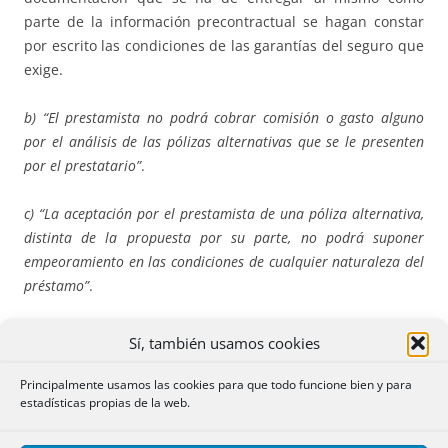
parte de la información precontractual se hagan constar
por escrito las condiciones de las garantías del seguro que
exige.
b) “El prestamista no podrá cobrar comisión o gasto alguno
por el análisis de las pólizas alternativas que se le presenten
por el prestatario”
.
c) “La aceptación por el prestamista de una póliza alternativa,
distinta de la propuesta por su parte, no podrá suponer
empeoramiento en las condiciones de cualquier naturaleza del
préstamo”
.
Esta última exigencia puede suscitar algunas dudas de
Sí, también usamos cookies
admisibilidad de la práctica de concesión de préstamos
con bonificaciones de interés ligadas a la contratación del
Principalmente usamos las cookies para que todo funcione bien y para
estadísticas propias de la web.
seguro, para resolver las cuales es necesario determinar si
nos encontramos ante una “venta vinculada” o ante una