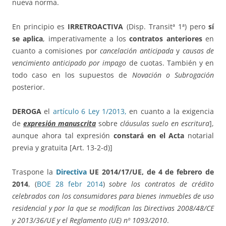
nueva norma.
En principio es
IRRETROACTIVA
(Disp. Transitª 1ª) pero
sí
se aplica
, imperativamente a los
contratos anteriores
en
cuanto a comisiones por
cancelación anticipada
y
causas de
vencimiento anticipado por impago
de cuotas. También y en
todo caso en los supuestos de
Novación o Subrogación
posterior.
DEROGA
el
artículo 6
Ley 1/2013,
en cuanto a la exigencia
de
expresión manuscrita
sobre
cláusulas suelo en escritura
],
aunque ahora tal expresión
constará en el Acta
notarial
previa y gratuita [Art. 13-2-d)]
Traspone la
Directiva
UE
2014/17/UE, de 4 de febrero de
2014
, (
BOE 28 febr 2014
)
sobre los contratos de crédito
celebrados con los consumidores para bienes inmuebles de uso
residencial y por la que se modifican las Directivas 2008/48/CE
y 2013/36/UE y el Reglamento (UE) nº 1093/2010
.