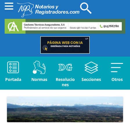
Portada
Normas
Resolucio
Secciones
Otros
nes