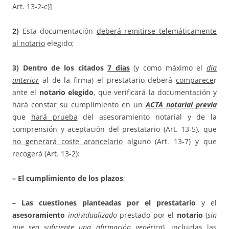
Art. 13-2-c)]
2)
Esta documentación
deberá remitirse telemáticamente
al notario
elegido;
3) Dentro de los citados
7 días
(y como máximo el
día
anterior
al de la firma) el prestatario deberá
comparece
r
ante el
notario elegido
, que verificará la documentación y
hará constar su cumplimiento en un
ACTA notarial previa
que
hará prueba
del asesoramiento notarial y de la
comprensión y aceptación del prestatario (Art. 13-5), que
no generará coste arancelario
alguno (Art. 13-7) y que
recogerá (Art. 13-2):
– El cumplimiento de los plazos
;
– Las cuestiones planteadas por el prestatario
y el
asesoramiento
individualizado
prestado por el
notario
(
sin
que sea suficiente una afirmación genérica
), incluidas
las