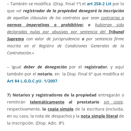
– También se modifica (Disp. Final 1ª) el
art 258-2 LH
por lo
que
«e
l
registrador de la propiedad denegará la inscripción
de aquellas cláusulas de los contratos que sean
contrarias a
normas imperativas o prohibitiva
s
o
hubieran sido
declaradas nulas por abusivas por sentencia del
Tribunal
Supremo
con valor de jurisprudencia
o
por sentencia firme
inscrita en el Registro de Condiciones Generales de la
Contratación.»
– Igual
deber de denegación
por el
registrador
, y aquí
también por el
notario
, en la Disp. Final 6ª que modifica el
Art 84 L.G.D.C.yU. 1/2007
.
7)
Notarios y registradores de la propiedad
entregarán o
remitirán
telemáticamente
al prestatario
sin coste
,
respectivamente,
la
copia simple
de la escritura (incluida,
en su caso, la nota de despacho) y la
nota simple literal
de
la inscripción. (Disp. Adic. 8ª).