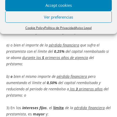
suscritos).
Accept cookies
2) Limita las comisiones,
en intereses variables
, que por
Ver preferencias
regla general NO caben, y únicamente admite una sola de
cualquiera de las 2 cláusulas siguientes (tanto si el
Cookie Policy
Política de Privacidad
Aviso Legal
reembolso anticipado es total o parcial):
a) o bien el importe de la
pérdida financiera
que sufra el
prestamista con el límite del
0,25%
del capital reembolsado si
se abona
durante los
5
primeros años de vigencia
del
préstamo;
b)
o
bien el mismo importe de
pérdida financiera
pero
aumentando el límite al
0,50%
del capital reembolsado y
reduciendo al periodo de reembolso a
los
3
primeros años
del
préstamo; o
3) En los
intereses fijos
, el
límite
de la
pérdida financiera
del
prestamista
, es
mayor
y: