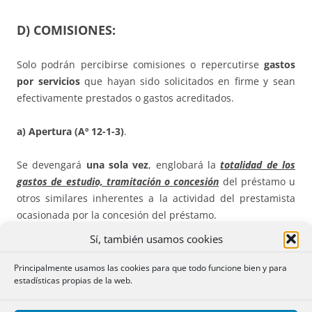
D) COMISIONES
:
Solo podrán percibirse comisiones o repercutirse
gastos
por servicios
que hayan sido solicitados en firme y sean
efectivamente prestados o gastos acreditados.
a) Apertura (Aº 12-1-3)
.
Se devengará
una sola vez
, englobará la
totalidad de los
gastos de estudio, tramitación o concesión
del préstamo u
otros similares inherentes a la actividad del prestamista
ocasionada por la concesión del préstamo.
Sí, también usamos cookies
b) Cancelación anticipada (Aº 21)
.
Principalmente usamos las cookies para que todo funcione bien y para
estadísticas propias de la web.
1) Se configura como un derecho
“ex lege”
del prestatario (y
con derecho a devolución de excesos por seguros