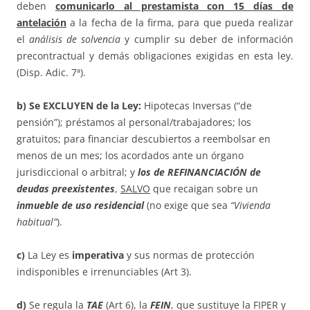
deben
comunicarlo al prestamista con 15 días de
antelación
a la fecha de la firma, para que pueda realizar
el
análisis de solvencia
y cumplir su deber de información
precontractual y demás obligaciones exigidas en esta ley.
(Disp. Adic. 7ª).
b) Se EXCLUYEN de la Ley:
Hipotecas Inversas (“de
pensión”); préstamos al personal/trabajadores; los
gratuitos; para financiar descubiertos a reembolsar en
menos de un mes; los acordados ante un órgano
jurisdiccional o arbitral; y
los de REFINANCIACIÓN de
deudas preexistentes
,
SALVO
que recaigan sobre un
inmueble de uso residencial
(no exige que sea
“Vivienda
habitual”
).
c)
La Ley es
imperativa
y sus normas de protección
indisponibles e irrenunciables (Art 3).
d)
Se regula la
TAE
(Art 6), la
FEIN
, que sustituye la FIPER y