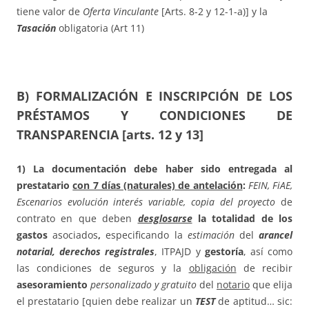
tiene valor de
Oferta Vinculante
[Arts. 8-2 y 12-1-a)] y la
Tasación
obligatoria (Art 11)
B) FORMALIZACIÓN E INSCRIPCIÓN DE LOS
PRÉSTAMOS Y CONDICIONES DE
TRANSPARENCIA [arts. 12 y 13]
1) La documentación debe haber sido entregada al
prestatario
con 7 días (naturales) de antelación
:
FEIN, Fi
AE,
Escenarios evolución interés variable, copia del proyecto
de
contrato en que deben
desglosarse
la totalidad de los
gastos
asociados
,
especificando la
estimación
del
arancel
notarial, derechos registrales
, ITPAJD y
gestoría
, así como
las condiciones de seguros y la
obligación
de recibir
asesoramiento
personalizado y gratuito
del
notario
que elija
el prestatario [quien debe realizar un
TEST
de aptitud… sic: