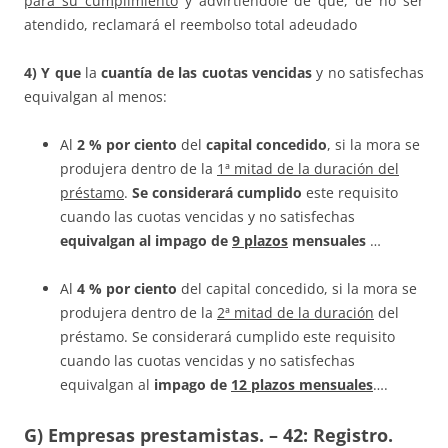
para su cumplimiento
y advirtiéndole de que, de no ser
atendido, reclamará el reembolso total adeudado
4) Y que
la
cuantía de las cuotas vencidas
y no satisfechas
equivalgan al menos:
Al
2 % por ciento
del
capital concedido
, si la mora se
produjera dentro de la
1ª mitad de la duración del
préstamo
.
Se considerará cumplido
este requisito
cuando las cuotas vencidas y no satisfechas
equivalgan al impago de
9 plazos
mensuales
…
Al
4 % por ciento
del capital concedido, si la mora se
produjera dentro de la
2ª mitad de la duración
del
préstamo. Se considerará cumplido este requisito
cuando las cuotas vencidas y no satisfechas
equivalgan al
impago de
12 plazos mensuales
….
G) Empresas prestamistas.
–
42: Registro
.