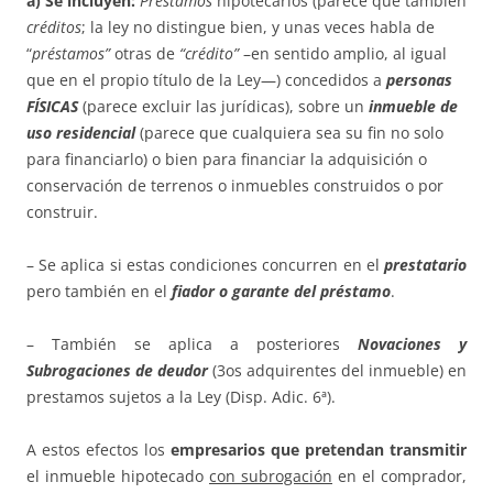
a) Se incluyen:
Préstamos
hipotecarios (parece que también
créditos
; la ley no distingue bien, y unas veces habla de
“
préstamos”
otras de
“crédito”
–en sentido amplio, al igual
que en el propio título de la Ley—) concedidos a
personas
FÍSICAS
(parece excluir las jurídicas), sobre un
inmueble de
uso residencial
(parece que cualquiera sea su fin no solo
para financiarlo) o bien para financiar la adquisición o
conservación de terrenos o inmuebles construidos o por
construir.
– Se aplica si estas condiciones concurren en el
prestatario
pero también en el
fiador o garante del préstamo
.
– También se aplica a posteriores
Novaciones y
Subrogaciones de deudor
(3os adquirentes del inmueble) en
prestamos sujetos a la Ley (Disp. Adic. 6ª).
A estos efectos los
empresarios que pretendan transmitir
el inmueble hipotecado
con subrogación
en el comprador,