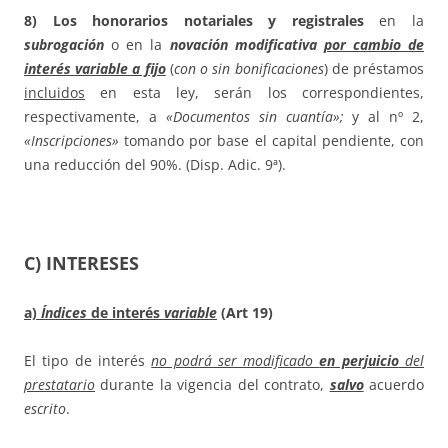
8) Los honorarios notariales y registrales
en la
subrogación
o en la
novación modificativa
por cambio de
interés variable a fijo
(
con o sin bonificaciones
) de préstamos
incluidos
en esta ley, serán los correspondientes,
respectivamente, a
«Documentos sin cuantía»;
y al nº 2,
«Inscripciones»
tomando por base el capital pendiente, con
una reducción del 90%. (Disp. Adic. 9ª).
C) INTERESES
a)
Índices
de interés
variable
(Art 19)
El tipo de interés
no podrá ser modificado
en perjuicio
del
prestatario
durante la vigencia del contrato,
salvo
acuerdo
escrito
.