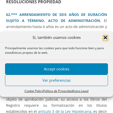
RESOLUCIONES PROPIEDAD
62.*** ARRENDAMIENTO DE SEIS AÑOS DE DURACIÓN
SUJETO A TÉRMINO. ACTO DE ADMINISTRACIÓN.
El
arrendamiento hasta 6 años es un acto de administración y
por más de 6 años un acto de disposición, aunque su
Sí, también usamos cookies
comienzo esté sujeto a término y comience
inmediatamente después del fin de otro preexistente.
Principalmente usamos las cookies para que todo funcione bien y para
estadísticas propias de la web.
58.** CONVENIO REGULADOR. ADJUDICACIÓN DE FINCA
ADQUIRIDA EN ESTADO DE SOLTEROS.
Sólo son
Accept cookies
inscribibles aquellos actos que, conforme al
artículo 90 del
Código Civil
, constituyen el llamado contenido típico del
Ver preferencias
convenio regulador, fuera de los cuales, y sin afectar a la
validez y eficacia de los actos consignados en un
Cookie Policy
Política de Privacidad
Aviso Legal
documento que no pierde el carácter de convenio privado
objeto de aprobación judicial, su acceso a los libros del
Registro requiere su formalización en los títulos
establecidos en el
artículo 3 de la Ley Hipotecaria
, es decir