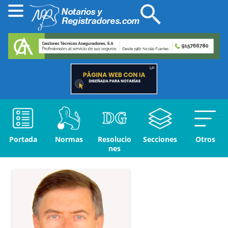
Portada
Normas
Resolucio
Secciones
Otros
nes