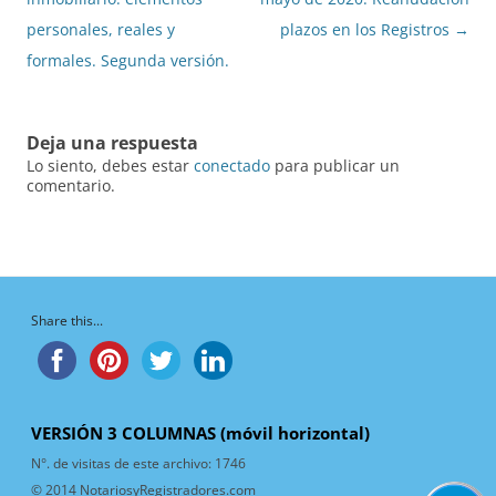
entradas
personales, reales y
plazos en los Registros
→
formales. Segunda versión.
Deja una respuesta
Lo siento, debes estar
conectado
para publicar un
comentario.
Share this...
VERSIÓN 3 COLUMNAS (móvil horizontal)
N°. de visitas de este archivo:
1746
© 2014 NotariosyRegistradores.com