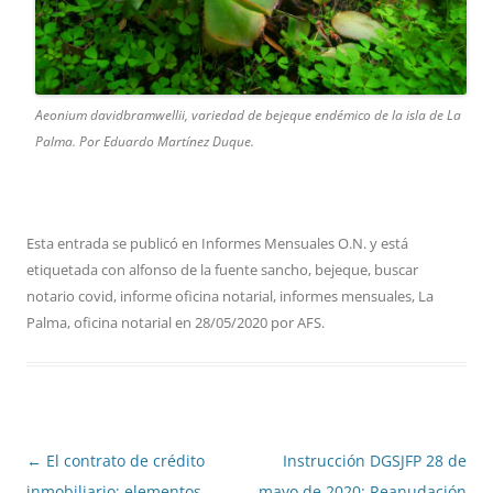
Aeonium davidbramwellii, variedad de bejeque endémico de la isla de La
Palma. Por Eduardo Martínez Duque.
Esta entrada se publicó en
Informes Mensuales O.N.
y está
etiquetada con
alfonso de la fuente sancho
,
bejeque
,
buscar
notario covid
,
informe oficina notarial
,
informes mensuales
,
La
Palma
,
oficina notarial
en
28/05/2020
por
AFS
.
Navegación
←
El contrato de crédito
Instrucción DGSJFP 28 de
de
inmobiliario: elementos
mayo de 2020: Reanudación