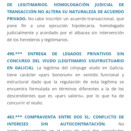
DE LEGITIMARIOS. HOMOLOGACIÓN JUDICIAL DE
TRANSACCIÓN NO ALTERA SU NATURALEZA DE ACUERDO
PRIVADO
.
No cabe inscribir un acuerdo transaccional, que
pone fin a una ejecución hipotecaria, homologado
judicialmente y acordado por el albacea sin intervención
de los herederos y legitimarios.
490.*** ENTREGA DE LEGADOS PRIVATIVOS SIN
CONCURSO DEL VIUDO (LEGITIMARIO USUFRUCTUARIO
EN GALICIA).
La legitima del cónyuge viudo en Galicia,
tiene carácter «pars bonorum» en sentido funcional y
estructural dado que la regulación de esta legítima se
encuentra formulada en términos diferentes a la de los
descendientes que es «pars valoris», por lo que ha de
concurrir el viudo.
483.*** COMPRAVENTA ENTRE DOS SL: CONFLICTO DE
INTERESES SIN AUTOCONTRATACIÓN.
No
existe autocontrato en el caso de que dos sociedades