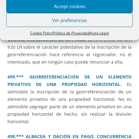
Legado de usufructo vitalicio sobre una vivienda ganancial
Accept cookies
imputable a la cuota legitimaria y en el exceso al tercio de
mejora y libre disposición.
Ver preferencias
506.*** OBRA NUEVA E INSCRIPCIÓN DE LA
Cookie Policy
Política de Privacidad
Aviso Legal
GEORREFERENCIACIÓN DE LA FINCA.
La referencia del art.
9.b) LH sobre el carácter potestativo de la inscripción de la
georreferenciación hace referencia al registrador, no el
interesado, que en ningún caso puede renunciar a ella.
499.*** GEORREFERENCIACIÓN DE UN ELEMENTO
PRIVATIVO DE UNA PROPIEDAD HORIZONTAL.
Es
admisible la inscripción de la georreferenciación de un
elemento privativo de una propiedad horizontal. No es
admisible segregar parte de un elemento privativo en una
propiedad horizontal de hecho, sin realizar la división
horizontal.
498.*** ALBACEA Y DACIÓN EN PAGO: CONCURRENCIA