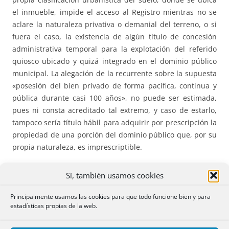
el inmueble, impide el acceso al Registro mientras no se
aclare la naturaleza privativa o demanial del terreno, o si
fuera el caso, la existencia de algún título de concesión
administrativa temporal para la explotación del referido
quiosco ubicado y quizá integrado en el dominio público
municipal. La alegación de la recurrente sobre la supuesta
«posesión del bien privado de forma pacífica, continua y
pública durante casi 100 años», no puede ser estimada,
pues ni consta acreditado tal extremo, y caso de estarlo,
tampoco sería título hábil para adquirir por prescripción la
propiedad de una porción del dominio público que, por su
propia naturaleza, es imprescriptible.
508.*** LIQUIDACIÓN DE LA SOCIEDAD DE GANANCIALES
Sí, también usamos cookies
SIN QUE HAYA CONCURRIDO LA SEGUNDA ESPOSA DEL
CAUSANTE.
Es necesaria la intervención de la viuda en la
Principalmente usamos las cookies para que todo funcione bien y para
estadísticas propias de la web.
liquidación la sociedad conyugal del matrimonio anterior
de su causante, aunque el testador haya dispuesto de un