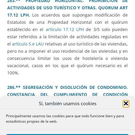
283.** PROPIEDAD HORIZONTAL: PROHIBICIÓN DE
ACTIVIDADES DE USO TURÍSTICO Y OTRAS. QUORUM ART
17.12 LPH.
Los acuerdos que supongan modificación de
Estatutos de una Propiedad Horizontal con el quórum
establecido en el
artículo 17.12 LPH
de 3/5 solo pueden
estar referidos a la limitación de actividades reguladas en
el
artículo 5.e LAU
relativas al uso turístico de las viviendas,
pero no a imponer el uso residencial de las viviendas y en
consecuencia limitar los usos de hostelería o vivienda
vacacional, casos en los que el quórum necesario es el
100%.
286.** SEGREGACIÓN Y DISOLUCIÓN DE CONDOMINIO.
CONSTANCIA DEL CUMPLIMIENTO DE CONDICIÓN
SUSPENSIVA EXISTIENDO PROHIBICIÓN DE DISPONER.
La
Sí, también usamos cookies
eficacia preferente de las transmisiones anteriores a las
Principalmente usamos las cookies para que todo funcione bien y para
prohibiciones de disponer no es aplicable en los
estadísticas propias de la web.
procedimientos penales, donde prevalece el componente
de orden público de las medidas cautelares adoptadas. Y