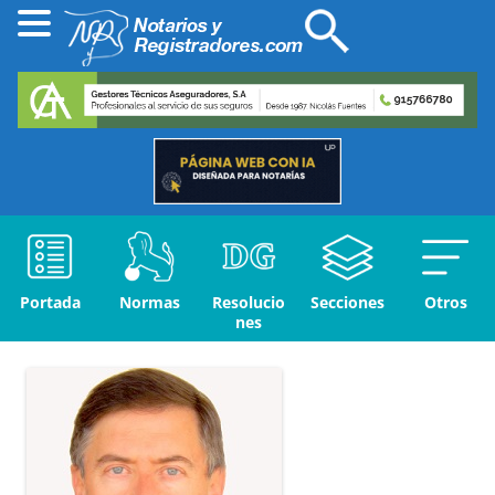
Portada
Normas
Resolucio
Secciones
Otros
nes