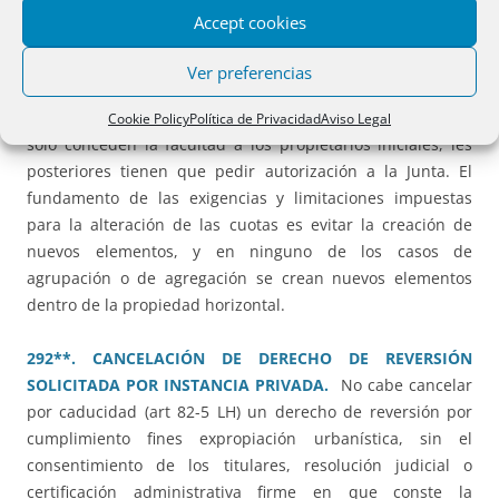
esa prohibición de enajenar impide incluso el acto de
Accept cookies
disolución de comunidad.
Ver preferencias
287.** AGRUPACIÓN DE FINCAS EN UN EDIFICIO EN
RÉGIMEN DE PROPIEDAD HORIZONTAL.
Si los estatutos
Cookie Policy
Política de Privacidad
Aviso Legal
sólo conceden la facultad a los propietarios iniciales, les
posteriores tienen que pedir autorización a la Junta. El
fundamento de las exigencias y limitaciones impuestas
para la alteración de las cuotas es evitar la creación de
nuevos elementos, y en ninguno de los casos de
agrupación o de agregación se crean nuevos elementos
dentro de la propiedad horizontal.
292**. CANCELACIÓN DE DERECHO DE REVERSIÓN
SOLICITADA POR INSTANCIA PRIVADA.
No cabe cancelar
por caducidad (art 82-5 LH) un derecho de reversión por
cumplimiento fines expropiación urbanística, sin el
consentimiento de los titulares, resolución judicial o
certificación administrativa firme en que conste la