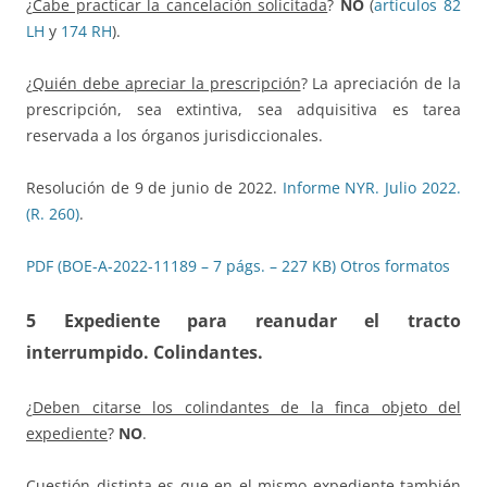
¿
Cabe practicar la cancelación solicitada
?
NO
(
artículos 82
LH
y
174 RH
).
¿
Quién debe apreciar la prescripción
? La apreciación de la
prescripción, sea extintiva, sea adquisitiva es tarea
reservada a los órganos jurisdiccionales.
Resolución de 9 de junio de 2022.
Informe NYR. Julio 2022.
(R. 260)
.
PDF (BOE-A-2022-11189 – 7 págs. – 227 KB)
Otros formatos
5 Expediente para reanudar el tracto
interrumpido. Colindantes
.
¿
Deben citarse los colindantes de la finca objeto del
expediente
?
NO
.
Cuestión distinta es que en el mismo expediente también