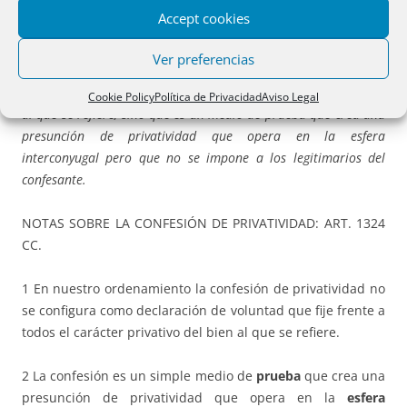
Accept cookies
HIPOTECARIO: Notarías. T. 41. Registros. T. 46
.
Ver preferencias
La confesión de privatividad no se configura como declaración
de voluntad que fije frente a todos el carácter privativo del bien
Cookie Policy
Política de Privacidad
Aviso Legal
al que se refiere, sino que es un medio de prueba que crea una
presunción de privatividad que opera en la esfera
interconyugal pero que no se impone a los legitimarios del
confesante.
NOTAS SOBRE LA CONFESIÓN DE PRIVATIVIDAD: ART. 1324
CC.
1 En nuestro ordenamiento la confesión de privatividad no
se configura como declaración de voluntad que fije frente a
todos el carácter privativo del bien al que se refiere.
2 La confesión es un simple medio de
prueba
que crea una
presunción de privatividad que opera en la
esfera