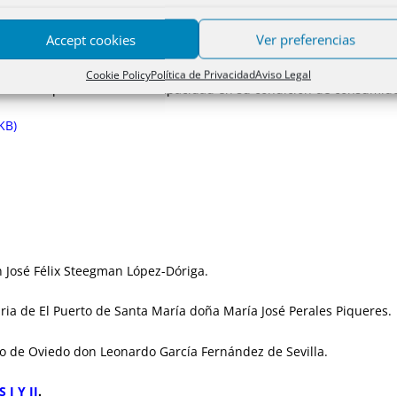
Accept cookies
Ver preferencias
e las personas con discapacidad, abordando cuestiones como la au
e decisiones, los derechos y garantías de las personas con disca
Cookie Policy
Política de Privacidad
Aviso Legal
ción de las personas con discapacidad en su condición de consumid
KB)
n José Félix Steegman López-Dóriga.
aria de El Puerto de Santa María doña María José Perales Piqueres.
rio de Oviedo don Leonardo García Fernández de Sevilla.
I Y II
.