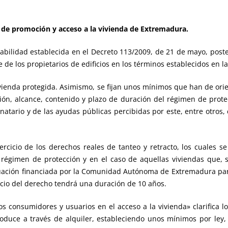
 de promoción y acceso a la vivienda de Extremadura.
abilidad establecida en el Decreto 113/2009, de 21 de mayo, poster
 de los propietarios de edificios en los términos establecidos en l
 vivienda protegida. Asimismo, se fijan unos mínimos que han de ori
ción, alcance, contenido y plazo de duración del régimen de protec
natario y de las ayudas públicas percibidas por este, entre otros, ca
rcicio de los derechos reales de tanteo y retracto, los cuales s
régimen de protección y en el caso de aquellas viviendas que, si
tuación financiada por la Comunidad Autónoma de Extremadura para 
icio del derecho tendrá una duración de 10 años.
los consumidores y usuarios en el acceso a la vivienda» clarifica lo
roduce a través de alquiler, estableciendo unos mínimos por ley,