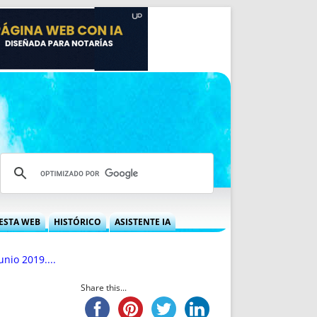
ESTA WEB
HISTÓRICO
ASISTENTE IA
A DGRN
QUÉ OFRECEMOS
unio 2019....
 NIF
IDEARIO WEB
 LABORAL
QUIÉNES SOMOS
Share this...
ÁBILES
HISTORIA