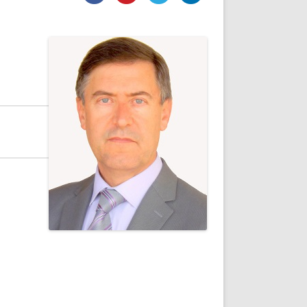
DE INICIO
PREMIO NYR
VORITOS
CONVENCIONES ANUALES
A IRPF
NUEVA ETAPA
AS
POLÍTICA DE PRIVACIDAD
IJUELAS
AVISO LEGAL
POTECA
REPORTAR INCIDENCIA
PERES
LOGOTIPO
CES
ENTREVISTAS
SONRISA
ENVÍA CORREO
CANALES DE VÍDEO