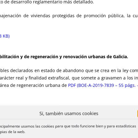
to de desarrollo reglamentario más detallado.
 enajenación de viviendas protegidas de promoción pública, la 
8 KB)
abilitación y de regeneración y renovación urbanas de Galicia.
ebles declarados en estado de abandono que se crea en la ley co
carácter real y finalidad extrafiscal, que somete a gravamen a lo
n área de regeneración urbana de
PDF (BOE-A-2019-7839 – 55 págs. 
erechos y garantías de las personas con discapacidad en Aragón.
Sí, también usamos cookies
ue se deben adoptar en el ámbito sanitario para proteger el derecho
ncipalmente usamos las cookies para que todo funcione bien y para estadísticas
pias de la web.
 modelo de atención infantil temprana que coordine la intervenci