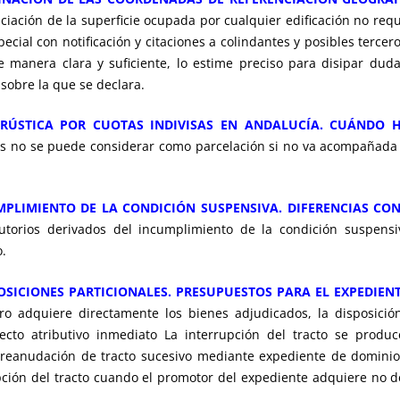
ciación de la superficie ocupada por cualquier edificación no req
cial con notificación y citaciones a colindantes y posibles tercer
de manera clara y suficiente, lo estime preciso para disipar du
 sobre la que se declara.
 RÚSTICA POR CUOTAS INDIVISAS EN ANDALUCÍA. CUÁNDO 
as no se puede considerar como parcelación si no va acompañada 
UMPLIMIENTO DE LA CONDICIÓN SUSPENSIVA. DIFERENCIAS CO
lutorios derivados del incumplimiento de la condición suspensi
o.
POSICIONES PARTICIONALES. PRESUPUESTOS PARA EL EXPEDIE
ro adquiere directamente los bienes adjudicados, la disposición
ecto atributivo inmediato La interrupción del tracto se produ
de reanudación de tracto sucesivo mediante expediente de domini
rupción del tracto cuando el promotor del expediente adquiere no 