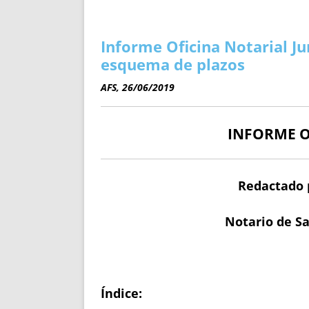
ENRIQUECIDAS
TITULARES 
NO DESESPERES
CAT
A MANO
SUCESIONES 
Informe Oficina Notarial J
FUTURAS NORMAS
GEORREFE
esquema de plazos
ALQUILE
AFS, 26/06/2019
TRI
LH Y C
INFORME O
¿SABIA
FRANCI
BÚSQUED
Redactado 
Notario de Sa
Índice: