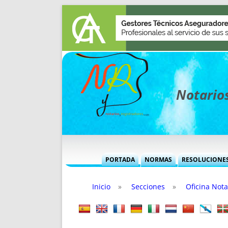
Notarios
PORTADA
NORMAS
RESOLUCIONE
MÁS USADAS (CUADRO)
INFORMES 
Inicio
»
Secciones
»
Oficina Nota
INFORMES MENSUALES
VOCES P
MÁS DESTACADAS
VOCES M
TITULARES DESDE 2002
TITULARES