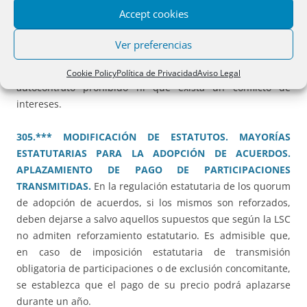
285.*** CONSTITUCIÓN DE SL. AUTOCONTRATACIÓN Y
Accept cookies
CONFLICTO DE INTERESES.
En constitución de sociedad
limitada, el hecho de que el representante de uno de los
Ver preferencias
fundadores se nombre a sí mismo como administrador de
la nueva sociedad, no implica que se trate de un
Cookie Policy
Política de Privacidad
Aviso Legal
autocontrato prohibido ni que exista un conflicto de
intereses.
305.*** MODIFICACIÓN DE ESTATUTOS. MAYORÍAS
ESTATUTARIAS PARA LA ADOPCIÓN DE ACUERDOS.
APLAZAMIENTO DE PAGO DE PARTICIPACIONES
TRANSMITIDAS.
En la regulación estatutaria de los quorum
de adopción de acuerdos, si los mismos son reforzados,
deben dejarse a salvo aquellos supuestos que según la LSC
no admiten reforzamiento estatutario. Es admisible que,
en caso de imposición estatutaria de transmisión
obligatoria de participaciones o de exclusión concomitante,
se establezca que el pago de su precio podrá aplazarse
durante un año.