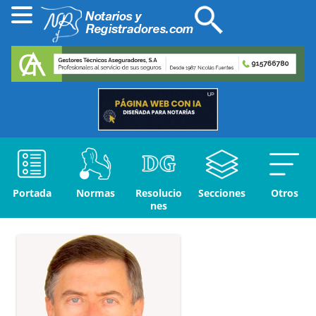
Portada
Normas
Resolucio
Secciones
Otros
nes