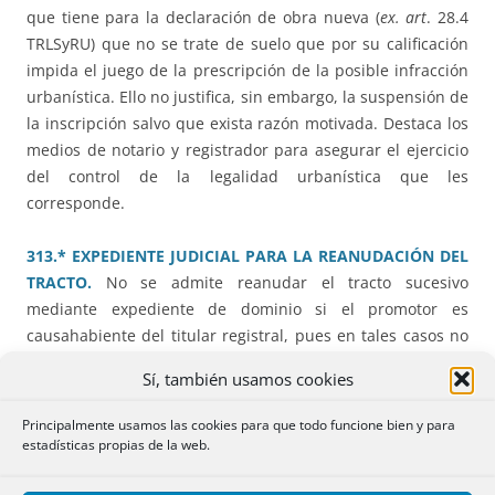
que tiene para la declaración de obra nueva (
ex. art
. 28.4
TRLSyRU) que no se trate de suelo que por su calificación
impida el juego de la prescripción de la posible infracción
urbanística. Ello no justifica, sin embargo, la suspensión de
la inscripción salvo que exista razón motivada. Destaca los
medios de notario y registrador para asegurar el ejercicio
del control de la legalidad urbanística que les
corresponde.
313.* EXPEDIENTE JUDICIAL PARA LA REANUDACIÓN DEL
TRACTO.
No se admite reanudar el tracto sucesivo
mediante expediente de dominio si el promotor es
causahabiente del titular registral, pues en tales casos no
hay verdadero tracto interrumpido y lo procedente es
Sí, también usamos cookies
documentar y aportar el título de adquisición.
Principalmente usamos las cookies para que todo funcione bien y para
RESOLUCIONES MERCANTIL:
estadísticas propias de la web.