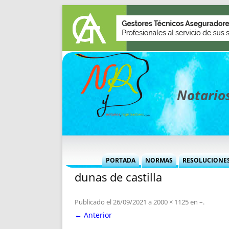
Notarios
PORTADA
NORMAS
RESOLUCIONE
dunas de castilla
MÁS USADAS (CUADRO)
INFORMES 
INFORMES MENSUALES
VOCES P
Publicado el
26/09/2021
a
2000 × 1125
en
–
.
MÁS DESTACADAS
VOCES M
← Anterior
TITULARES DESDE 2002
TITULARES