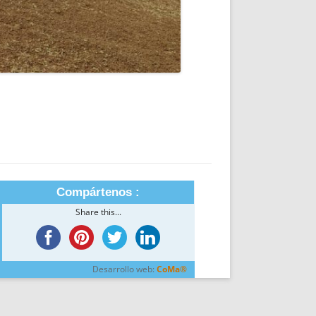
Compártenos :
Share this...
Desarrollo web:
CoMa®