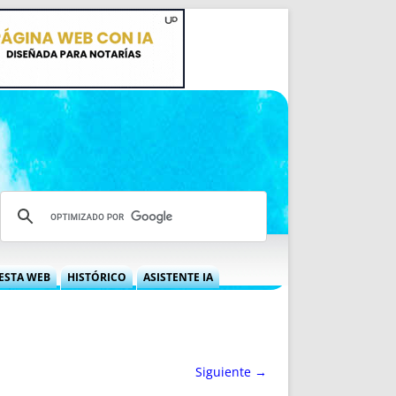
ESTA WEB
HISTÓRICO
ASISTENTE IA
A DGRN
QUÉ OFRECEMOS
 NIF
IDEARIO WEB
 LABORAL
QUIÉNES SOMOS
Siguiente →
ÁBILES
HISTORIA