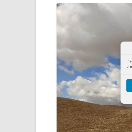
ENRIQUECIDAS
TITULARES 
NO DESESPERES
CAT
A MANO
SUCESIONES 
FUTURAS NORMAS
GEORREFE
ALQUILE
TRI
LH Y C
¿SABIA
Pri
FRANCI
pro
BÚSQUED