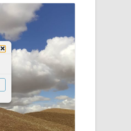
DE INICIO
PREMIO NYR
VORITOS
CONVENCIONES ANUALES
A IRPF
NUEVA ETAPA
AS
POLÍTICA DE PRIVACIDAD
IJUELAS
AVISO LEGAL
POTECA
REPORTAR INCIDENCIA
PERES
LOGOTIPO
CES
ENTREVISTAS
SONRISA
ENVÍA CORREO
CANALES DE VÍDEO