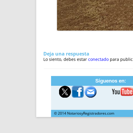
Deja una respuesta
Lo siento, debes estar
conectado
para public
Síguenos en:
© 2014 NotariosyRegistradores.com