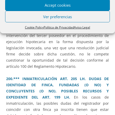
el domicilio que consta en el Registro.
Accept cookies
Ver preferencias
192.*** EJECUCIÓN JUDICIAL HIPOTECARIA SIN
DEMANDA NI REQUERIMIENTO DE PAGO AL TERCER
Cookie Policy
Política de Privacidad
Aviso Legal
POSEEDOR.
Si bien el registrador debe velar por la
intervención del tercer poseedor en el procedimiento de
ejecución hipotecaria en la forma dispuesta por la
legislación invocada, una vez que una resolución judicial
firme decide sobre dicha cuestión, no le compete
cuestionar la oportunidad de tal decisión conforme al
artículo 100 del Reglamento Hipotecario.
200.*** INMATRICULACIÓN ART. 205 LH. DUDAS DE
IDENTIDAD DE FINCA, FUNDADAS (O NO) Y
CONCLUYENTES (O NO). POSIBLES RECURSOS Y
EXPEDIENTE DEL ART. 199 LH.
En los casos de
inmatriculación, las posibles dudas del registrador por
coincidir con otra finca ya inscrita tienen que estar