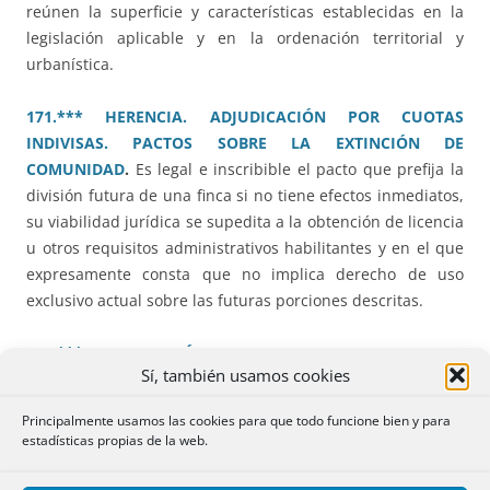
reúnen la superficie y características establecidas en la
legislación aplicable y en la ordenación territorial y
urbanística.
171.*** HERENCIA. ADJUDICACIÓN POR CUOTAS
INDIVISAS. PACTOS SOBRE LA EXTINCIÓN DE
COMUNIDAD
.
Es legal e inscribible el pacto que prefija la
división futura de una finca si no tiene efectos inmediatos,
su viabilidad jurídica se supedita a la obtención de licencia
u otros requisitos administrativos habilitantes y en el que
expresamente consta que no implica derecho de uso
exclusivo actual sobre las futuras porciones descritas.
176.*** EJECUCIÓN JUDICIAL HIPOTECARIA.
Sí, también usamos cookies
INCUMPLIMIENTO APLICACIÓN ART 671 LEC.
Las
resoluciones judiciales deben especificar con suficiente
Principalmente usamos las cookies para que todo funcione bien y para
detalle el lugar y la forma en que las comunicaciones se
estadísticas propias de la web.
han realizado a fin de que el Registrador pueda calificar
que el deudor ha sido demandado y requerido de pago en