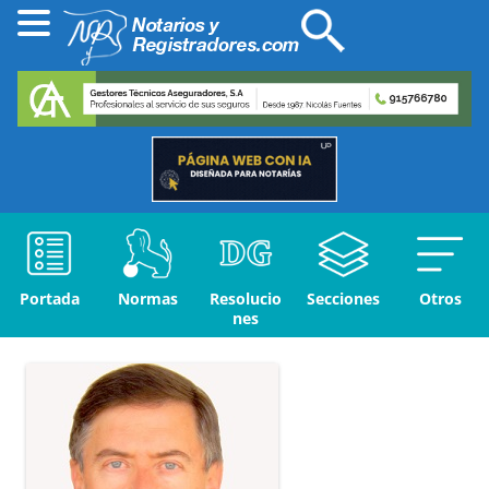
Portada
Normas
Resolucio
Secciones
Otros
nes