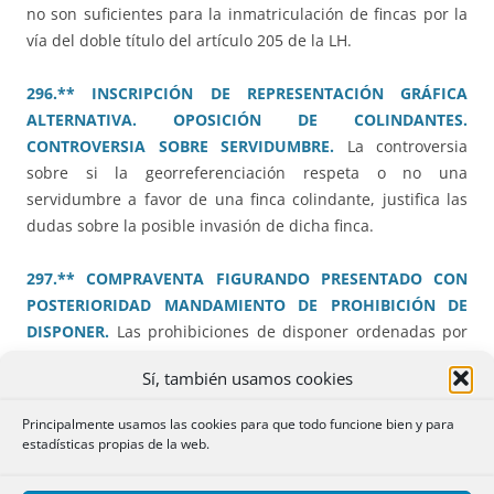
no son suficientes para la inmatriculación de fincas por la
vía del doble título del artículo 205 de la LH.
296.** INSCRIPCIÓN DE REPRESENTACIÓN GRÁFICA
ALTERNATIVA. OPOSICIÓN DE COLINDANTES.
CONTROVERSIA SOBRE SERVIDUMBRE.
La controversia
sobre si la georreferenciación respeta o no una
servidumbre a favor de una finca colindante, justifica las
dudas sobre la posible invasión de dicha finca.
297.** COMPRAVENTA FIGURANDO PRESENTADO CON
POSTERIORIDAD MANDAMIENTO DE PROHIBICIÓN DE
DISPONER.
Las prohibiciones de disponer ordenadas por
la administración tributaria no impiden despachar actos
Sí, también usamos cookies
dispositivos de fecha anterior y que además gozan de
prioridad registral.
Principalmente usamos las cookies para que todo funcione bien y para
estadísticas propias de la web.
300.** DETERMINACIÓN DE RESTO TRAS EXPROPIACIÓN
NO INSCRITA. PERMUTA. POSIBLE CONFLICTO DE