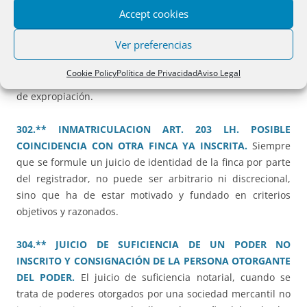
Accept cookies
INTERESES.
Es posible la tramitación del expediente para
la rectificación de descripción de una finca que ha sido
Ver preferencias
previamente objeto de una expropiación que no accedió al
Registro, siempre que quede determinada
Cookie Policy
Política de Privacidad
Aviso Legal
georreferenciadamente la porción que no ha sido objeto
de expropiación.
302.** INMATRICULACION ART. 203 LH. POSIBLE
COINCIDENCIA CON OTRA FINCA YA INSCRITA.
Siempre
que se formule un juicio de identidad de la finca por parte
del registrador, no puede ser arbitrario ni discrecional,
sino que ha de estar motivado y fundado en criterios
objetivos y razonados.
304.** JUICIO DE SUFICIENCIA DE UN PODER NO
INSCRITO Y CONSIGNACIÓN DE LA PERSONA OTORGANTE
DEL PODER.
El juicio de suficiencia notarial, cuando se
trata de poderes otorgados por una sociedad mercantil no