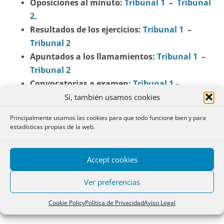
Oposiciones al minuto:
Tribunal 1
–
Tribunal
2
.
Resultados de los ejercicios:
Tribunal 1
–
Tribunal 2
Apuntados a los llamamientos:
Tribunal 1
–
Tribunal 2
Convocatorias a examen:
Tribunal 1
–
Tribunal 2
Sí, también usamos cookies
Principalmente usamos las cookies para que todo funcione bien y para
COMPARATIVA TEMARIOS
(archivo de 2015)
estadísticas propias de la web.
ARTÍCULOS DEL REGLAMENTO NOTARIAL
Accept cookies
SECCIÓN OPOSITORES
Ver preferencias
Cookie Policy
Política de Privacidad
Aviso Legal