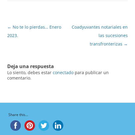
Navegación
←
No te lo pierdas… Enero
Coadyuvantes notariales en
de
2023.
las sucesiones
entradas
transfronterizas
→
Deja una respuesta
Lo siento, debes estar
conectado
para publicar un
comentario.
Share this...