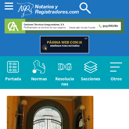
Portada
Normas
Resolucio
Secciones
Otros
nes