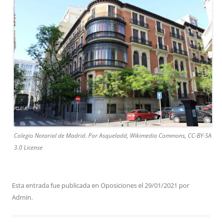
Colegio Notarial de Madrid. Por Asqueladd, Wikimedia Commons, CC-BY-SA
3.0 License
Esta entrada fue publicada en
Oposiciones
el
29/01/2021
por
Admin
.