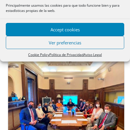
Acogida al Opositor
Principalmente usamos las cookies para que todo funcione bien y para
estadísticas propias de la web.
COMPARATIVA TEMARIOS
Accept cookies
ARTÍCULOS DEL REGLAMENTO NOTARIAL
Ver preferencias
SECCIÓN OPOSITORES
Cookie Policy
Política de Privacidad
Aviso Legal