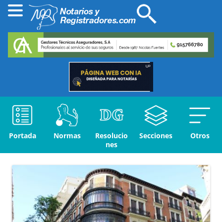
Portada
Normas
Resolucio
Secciones
Otros
nes