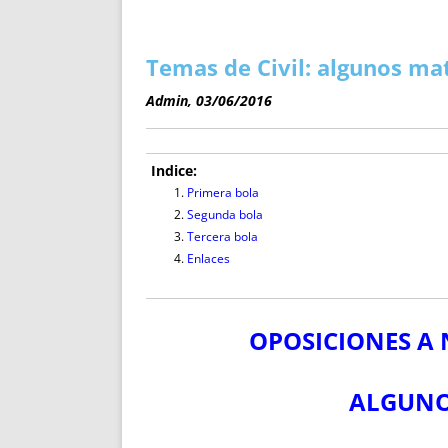
ENRIQUECIDAS
TITULARES 
NO DESESPERES
CAT
A MANO
SUCESIONES 
Temas de Civil: algunos ma
FUTURAS NORMAS
GEORREFE
Admin, 03/06/2016
ALQUILE
TRI
LH Y C
Indice:
¿SABIA
Primera bola
Segunda bola
FRANCI
Tercera bola
BÚSQUED
Enlaces
OPOSICIONES A 
ALGUNO