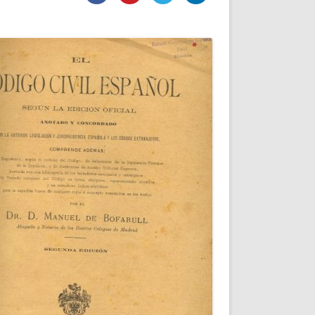
DE INICIO
PREMIO NYR
VORITOS
CONVENCIONES ANUALES
A IRPF
NUEVA ETAPA
AS
POLÍTICA DE PRIVACIDAD
IJUELAS
AVISO LEGAL
POTECA
REPORTAR INCIDENCIA
PERES
LOGOTIPO
CES
ENTREVISTAS
SONRISA
ENVÍA CORREO
CANALES DE VÍDEO