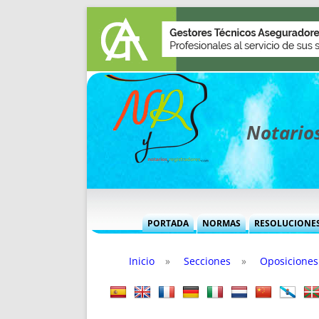
Notarios
PORTADA
NORMAS
RESOLUCIONE
MÁS USADAS (CUADRO)
INFORMES 
Inicio
»
Secciones
»
Oposiciones
INFORMES MENSUALES
VOCES P
MÁS DESTACADAS
VOCES M
TITULARES DESDE 2002
TITULARES