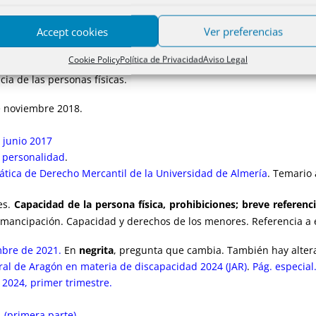
ídicas secundarias e interinas. El derecho subjetivo y sus clases. L
ión, transmisión y extinción de derechos. La subrogación real. Legi
Accept cookies
Ver preferencias
Cookie Policy
Política de Privacidad
Aviso Legal
ienzo de la personalidad. Protección jurídica del concebido. E
ia de las personas físicas.
e noviembre 2018.
a junio 2017
a personalidad
.
ática de Derecho Mercantil de la Universidad de Almería
. Temario 
es.
Capacidad de la persona física, prohibiciones; breve referenc
 emancipación. Capacidad y derechos de los menores. Referencia a e
mbre de 2021.
En
negrita
, pregunta que cambia. También hay altera
ral de Aragón en materia de discapacidad 2024 (JAR)
.
Pág. especial
2024, primer trimestre.
 (primera parte)