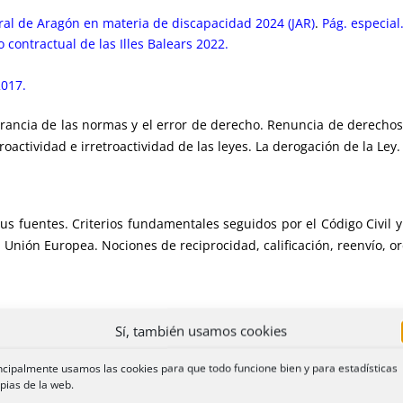
ral de Aragón en materia de discapacidad 2024 (JAR)
.
Pág. especial
 contractual de las Illes Balears 2022.
2017.
orancia de las normas y el error de derecho. Renuncia de derechos
oactividad e irretroactividad de las leyes. La derogación de la Ley.
us fuentes. Criterios fundamentales seguidos por el Código Civil 
 Unión Europea. Nociones de reciprocidad, calificación, reenvío, o
undamentales seguidos por el Código Civil. La vecindad civil: examen
Sí, también usamos cookies
ncipalmente usamos las cookies para que todo funcione bien y para estadísticas
Cc.
Informe Ley Discapacidad-4
pias de la web.