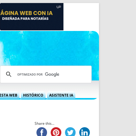
ESTA WEB
HISTÓRICO
ASISTENTE IA
A DGRN
QUÉ OFRECEMOS
 NIF
IDEARIO WEB
 LABORAL
QUIÉNES SOMOS
Share this...
ÁBILES
HISTORIA