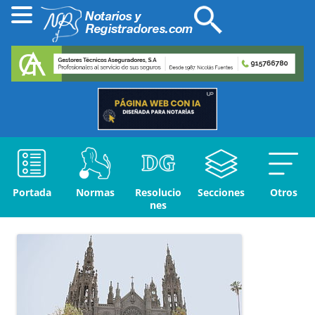
Portada
Normas
Resolucio
Secciones
Otros
nes