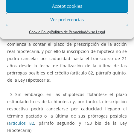
bien por transcurso del plazo legal, bien por el plazo
Accept cookies
inferior convencionalmente fijado.
Ver preferencias
2 En las «las hipotecas en garantía de una cuenta corriente
de crédito» (
Art. 153 LH
), el plazo o duración que se
Cookie Policy
Política de Privacidad
Aviso Legal
estipula lo es del crédito, llegado el cual es cuando
comienza a contar el plazo de prescripción de la acción
real hipotecaria, y por ello la inscripción de hipoteca no se
podrá cancelar por caducidad hasta el transcurso de 21
años desde la fecha de finalización de la última de las
prórrogas posibles del crédito (artículo 82, párrafo quinto,
de la Ley Hipotecaria).
3 Sin embargo, en las «hipotecas flotantes» el plazo
estipulado lo es de la hipoteca y, por tanto, la inscripción
respectiva podrá cancelarse por caducidad llegado el
término pactado o la última de sus prórrogas posibles
(
artículos 82
, párrafo segundo, y 153 bis de la Ley
Hipotecaria).