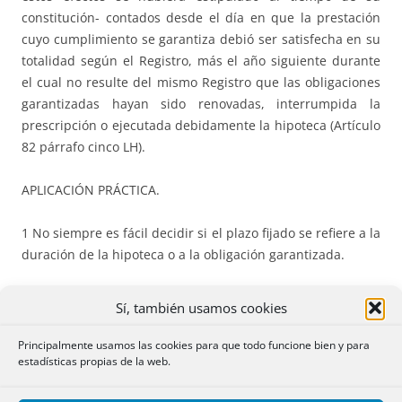
constitución- contados desde el día en que la prestación
cuyo cumplimiento se garantiza debió ser satisfecha en su
totalidad según el Registro, más el año siguiente durante
el cual no resulte del mismo Registro que las obligaciones
garantizadas hayan sido renovadas, interrumpida la
prescripción o ejecutada debidamente la hipoteca (Artículo
82 párrafo cinco LH).
APLICACIÓN PRÁCTICA.
1 No siempre es fácil decidir si el plazo fijado se refiere a la
duración de la hipoteca o a la obligación garantizada.
Cuando la hipoteca nace sujeta a plazo, cumplido el mismo
Sí, también usamos cookies
se extingue el derecho real.
Principalmente usamos las cookies para que todo funcione bien y para
estadísticas propias de la web.
Si el plazo se refiere a la obligación, cumplido el mismo la
acción hipotecaria podrá ejercitarse mientras no prescriba,