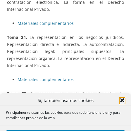
contratación electrónica. La forma en el Derecho
Internacional Privado.
Materiales complementarios
Tema 24.
La representación en los negocios jurídicos.
Representación directa e indirecta. La autocontratación.
Representación legal: principales supuestos. La
representación orgánica. La representación en el Derecho
Internacional Privado.
Materiales complementarios
Tema 25.
La representación voluntaria: el poder. La
Sí, también usamos cookies
sustitución del poder y el subapoderamiento. Extinción de
la representación. Examen especial de la revocación. El
Principalmente usamos las cookies para que todo funcione bien y para
poder irrevocable. La subsistencia del poder extinguido. La
estadísticas propias de la web.
ratificación.