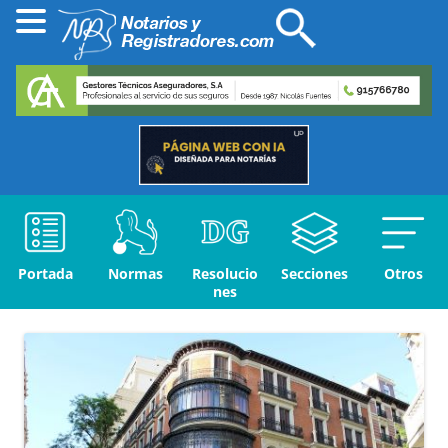
Portada
Normas
Resolucio
Secciones
Otros
nes