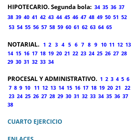
HIPOTECARIO. Segunda bola:
34
35
36
37
38
39
40
41
42
43
44
45
46
47
48
49
50
51
52
53
54
55
56
57
58
59
60
61
62
63
64
65
NOTARIAL.
1
2
3
4
5
6
7
8
9
10
11
12
13
14
15
16
17
18
19
20
21
22
23
24
25
26
27
28
29
30
31
32
33
34
PROCESAL Y ADMINISTRATIVO.
1
2
3
4
5
6
7
8
9
10
11
12
13
14
15
16
17
18
19
20
21
22
23
24
25
26
27
28
29
30
31
32
33
34
35
36
37
38
CUARTO EJERCICIO
ENLACES