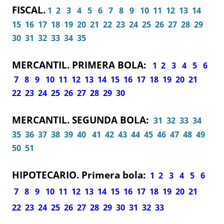
FISCAL.
1
2
3
4
5
6
7
8
9
10
11
12
13
14
15
16
17
18
19
20
21
22
23
24
25
26
27
28
29
30
31
32
33
34
35
MERCANTIL. PRIMERA BOLA:
1
2
3
4
5
6
7
8
9
10
11
12
13
14
15
16
17
18
19
20
21
22
23
24
25
26
27
28
29
30
MERCANTIL. SEGUNDA BOLA:
31
32
33
34
35
36
37
38
39
40
41
42
43
44
45
46
47
48
49
50
51
HIPOTECARIO. Primera bo
la:
1
2
3
4
5
6
7
8
9
10
11
12
13
14
15
16
17
18
19
20
21
22
23
24
25
26
27
28
29
30
31
32
33