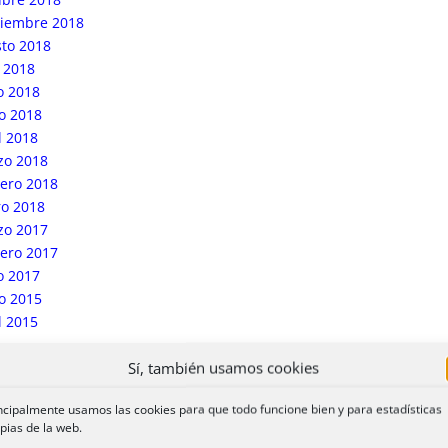
tiembre 2018
sto 2018
o 2018
o 2018
o 2018
l 2018
zo 2018
rero 2018
ro 2018
zo 2017
rero 2017
o 2017
o 2015
l 2015
Sí, también usamos cookies
ncipalmente usamos las cookies para que todo funcione bien y para estadísticas
pias de la web.