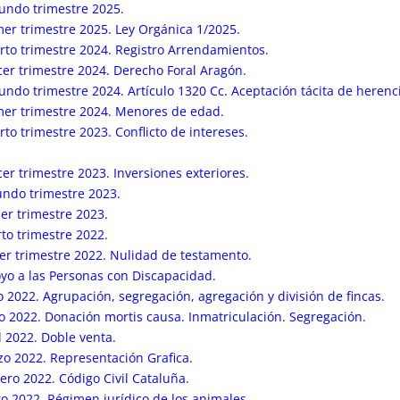
MERCANTIL-BM
OPOSICIONES
FACEBOOK
CUADRO ALTERNATIVO
CASOS PRÁCTICOS REGISTRO
NYR PAGINA 
INFORMES OPOSICIONES
OTROS TEMAS O.M.
POR IMPUESTOS
MODELOS O.R.
VARIOS O.N.
gundo trimestre 2025.
ALUÑA
DOCTRINA
TWITTER
DGRN 2017
INDICE CASOS JC CASAS
NYR A FA
RESÚMENES LEYES
COLABORADORES
SENTENCIAS O.M.
MAPAS FISCALES
TEMAS
mer trimestre 2025. Ley Orgánica 1/2025.
rto trimestre 2024. Registro Arrendamientos.
Y DONACIONES
CONSUMO Y DERECHO
HAZTE USUARIO/A
A MANO
DICTAMENES INTERNAC.
PLUSVALÍ
INFORMES PERIÓDICOS
ARTÍCULOS DOCTRINA
ARTÍCULOS FISCAL
PROMOCIONES
MODELOS O.M.
VERSOS
cer trimestre 2024. Derecho Foral Aragón.
RENCIACIÓN
INTERNACIONAL
RANKINGS
CONSUMO
MODELOS REGISTROS
FECH
PÁGINAS ESPECIALES
CLÁUSULAS DE HIPOTECA
TRATADOS INTER.
NORMAS FISCAL
VARIOS O.M.
VARIOS O.R
VARIOS
LIBROS
undo trimestre 2024. Artículo 1320 Cc. Aceptación tácita de herenc
R (NRUA)
DERECHO EUROPEO
ENTREVISTAS
COMPARATIVAS ARTÍCULOS
MODELOS MERCANTIL
CALCULA H
INFORMES MENSUALES F.N.
REVISTA DERECHO CIVIL
SENTENCIAS FISCAL
ARTÍCULOS CYD
ARTÍCULOS D.E.
PINCELADAS
imer trimestre 2024. Menores de edad.
BUTOS
AULA SOCIAL
CONCURSOS
TERRITORIO
REDACCIÓN JURÍDICA
CUOTA HI
VARIOS F.N.
VARIOS DOCTRINA
ARTÍCULOS INTER.
NORMATIVA D.E.
VARIOS FISCAL
NORMAS CYD
ARTÍCULOS
to trimestre 2023. Conflicto de intereses.
ATASTRO
OPINIÓN
CORREO
¡SABÍAS QUÉ?
NODESES
TEMAS PRÁCTICOS
DISPOSICIONES
PAÍSES
S QUÉ…?
FUTURAS NORMAS
ENLA
INFORMES MENSUALES F.N.
DICTÁMENES INTERNAC.
COLABORADORES
er trimestre 2023. Inversiones exteriores.
undo trimestre 2023.
SCO SENA
TERRITORIO
INFORMES PERIODICOS
PÁGINAS ESPECIALES
VARIOS INTER.
VARIOS CYD
er trimestre 2023.
A EN BOE
RINCÓN LITERARIO
ARTÍCULOS TERRITORIO
VARIOS F.N.
to trimestre 2022.
HERRAMIENTAS
cer trimestre 2022. Nulidad de testamento.
NORMAS TERRITORIO
yo a las Personas con Discapacidad.
VARIOS TERRITORIO
o 2022. Agrupación, segregación, agregación y división de fincas.
o 2022. Donación mortis causa. Inmatriculación. Segregación.
l 2022. Doble venta.
zo 2022. Representación Grafica.
ero 2022. Código Civil Cataluña.
o 2022. Régimen jurídico de los animales.