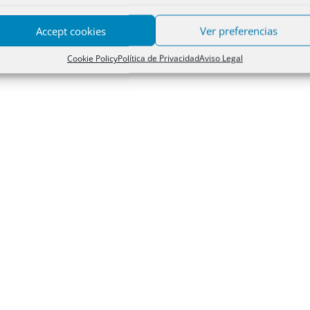
Accept cookies
Ver preferencias
Cookie Policy
Política de Privacidad
Aviso Legal