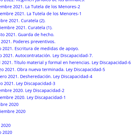
iembre 2021. La Tutela de los Menores-2
iembre 2021. La Tutela de los Menores-1
bre 2021. Curatela (2).
iembre 2021. Curatela (1).
sto 2021. Guarda de hecho.
o 2021. Poderes preventivos.
o 2021. Escritura de medidas de apoyo.
o 2021. Autocontratación. Ley Discapacidad-7.
l 2021. Título material y formal en herencias. Ley Discapacidad-6
rzo 2021. Obra nueva terminada. Ley Discapacidad-5
rero 2021. Desheredación. Ley Discapacidad-4
ro 2021. Ley Discapacidad-3
iembre 2020. Ley Discapacidad-2
iembre 2020. Ley Discapacidad-1
ubre 2020
tiembre 2020
I
o 2020
o 2020