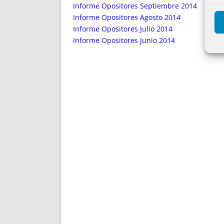
Informe Opositores Septiembre 2014
Informe Opositores Agosto 2014
Informe Opositores Julio 2014
Informe Opositores Junio 2014