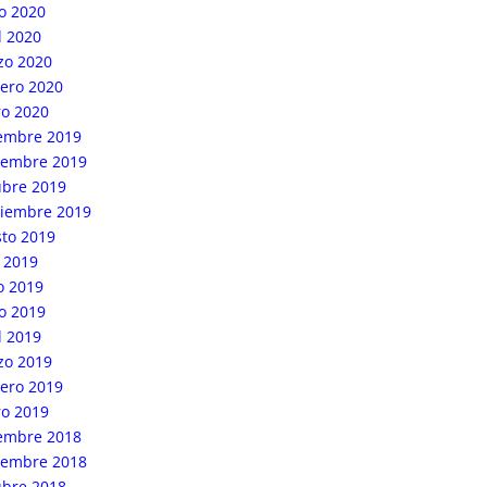
o 2020
l 2020
zo 2020
rero 2020
ro 2020
iembre 2019
viembre 2019
ubre 2019
tiembre 2019
sto 2019
o 2019
o 2019
o 2019
l 2019
zo 2019
rero 2019
ro 2019
iembre 2018
viembre 2018
ubre 2018