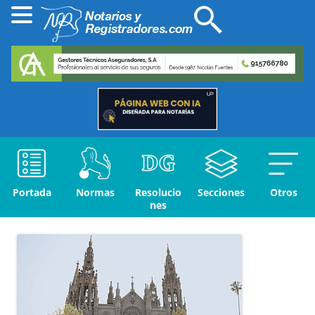
Portada
Normas
Resolucio
Secciones
Otros
nes