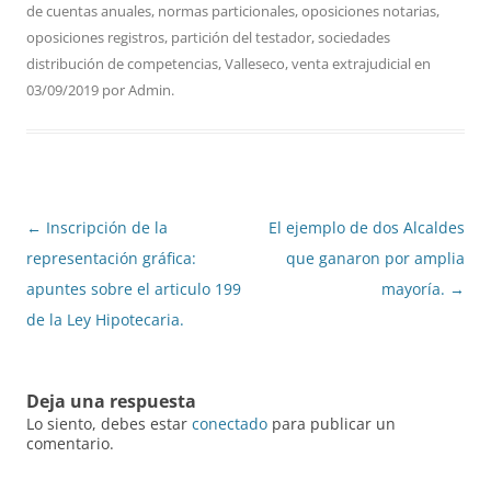
de cuentas anuales
,
normas particionales
,
oposiciones notarias
,
oposiciones registros
,
partición del testador
,
sociedades
distribución de competencias
,
Valleseco
,
venta extrajudicial
en
03/09/2019
por
Admin
.
Navegación
←
Inscripción de la
El ejemplo de dos Alcaldes
de
representación gráfica:
que ganaron por amplia
entradas
apuntes sobre el articulo 199
mayoría.
→
de la Ley Hipotecaria.
Deja una respuesta
Lo siento, debes estar
conectado
para publicar un
comentario.