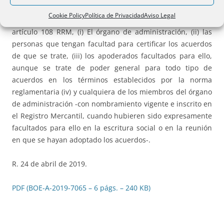
base una certificación social (Art. 108.3 RRM).
2)
¿
Quiénes
Cookie Policy
Política de Privacidad
Aviso Legal
pueden elevar a público lo acuerdos sociales
? Conforme al
artículo 108 RRM, (i) El órgano de administración, (ii) las
personas que tengan facultad para certificar los acuerdos
de que se trate, (iii) los apoderados facultados para ello,
aunque se trate de poder general para todo tipo de
acuerdos en los términos establecidos por la norma
reglamentaria (iv) y cualquiera de los miembros del órgano
de administración -con nombramiento vigente e inscrito en
el Registro Mercantil, cuando hubieren sido expresamente
facultados para ello en la escritura social o en la reunión
en que se hayan adoptado los acuerdos-.
R. 24 de abril de 2019.
PDF (BOE-A-2019-7065 – 6 págs. – 240 KB)