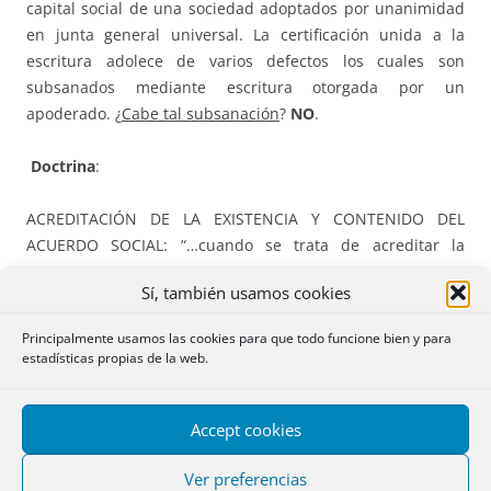
capital social de una sociedad adoptados por unanimidad
en junta general universal. La certificación unida a la
escritura adolece de varios defectos los cuales son
subsanados mediante escritura otorgada por un
apoderado. ¿
Cabe tal subsanación
?
NO
.
Doctrina
:
ACREDITACIÓN DE LA EXISTENCIA Y CONTENIDO DEL
ACUERDO SOCIAL: “…cuando se trata de acreditar la
existencia y el contenido de los acuerdos sociales se
Sí, también usamos cookies
atribuye
competencia exclusiva al órgano de
administración
,
sin posibilidad de encomendar la facultad
Principalmente usamos las cookies para que todo funcione bien y para
certificante
, ni siquiera para casos aislados, a un
estadísticas propias de la web.
apoderado (cfr. artículo 109 del Reglamento del Registro
Mercantil y Resolución de 15 de enero de 2004).
Accept cookies
FORMALIZACIÓN DEL ACUERDO SOCIAL:
1)
Puede hacerse
Ver preferencias
por medio de apoderado pero siempre tomando como