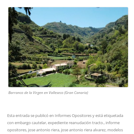
Barranco de la Virgen en Valleseco (Gran Canaria)
Esta entrada se publicó en
Informes Opositores
y está etiquetada
con
embargo cautelar
,
expediente reanudación tracto.
,
informe
opositores
,
jose antonio riera
,
jose antonio riera alvarez
,
modelos