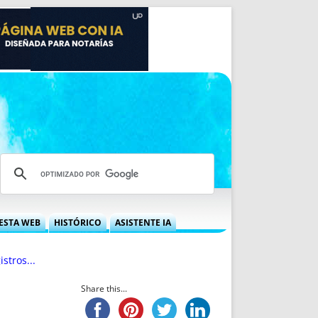
ESTA WEB
HISTÓRICO
ASISTENTE IA
A DGRN
QUÉ OFRECEMOS
stros...
 NIF
IDEARIO WEB
 LABORAL
QUIÉNES SOMOS
Share this...
ÁBILES
HISTORIA