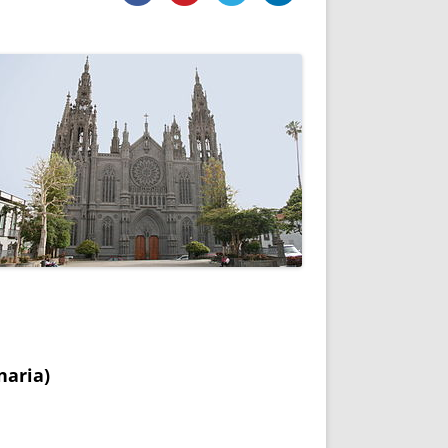
DE INICIO
PREMIO NYR
VORITOS
CONVENCIONES ANUALES
A IRPF
NUEVA ETAPA
AS
POLÍTICA DE PRIVACIDAD
IJUELAS
AVISO LEGAL
POTECA
REPORTAR INCIDENCIA
PERES
LOGOTIPO
CES
ENTREVISTAS
SONRISA
ENVÍA CORREO
CANALES DE VÍDEO
naria)