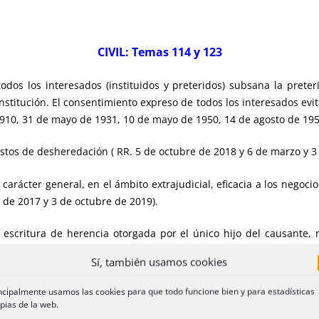
CIVIL: Temas 114 y 123
odos los interesados (instituidos y preteridos) subsana la prete
nstitución. El consentimiento expreso de todos los interesados evita
1910, 31 de mayo de 1931, 10 de mayo de 1950, 14 de agosto de 195
estos de desheredación ( RR. 5 de octubre de 2018 y 6 de marzo y 3
arácter general, en el ámbito extrajudicial, eficacia a los negoc
 de 2017 y 3 de octubre de 2019).
a escritura de herencia otorgada por el único hijo del causante,
testamento, otorgado por el causante durante su primer matrimonio,
Sí, también usamos cookies
primera esposa omitiendo a la segunda.
ncipalmente usamos las cookies para que todo funcione bien y para estadísticas
-15773 – 9 págs. – 261 KB)
Otros formatos
pias de la web.