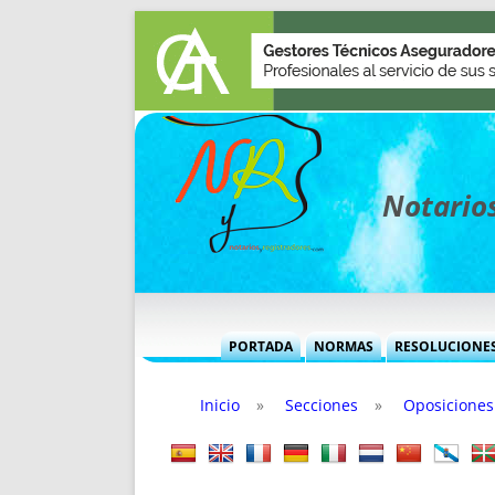
Notarios
PORTADA
NORMAS
RESOLUCIONE
MÁS USADAS (CUADRO)
INFORMES 
Inicio
»
Secciones
»
Oposiciones
INFORMES MENSUALES
VOCES P
MÁS DESTACADAS
VOCES M
TITULARES DESDE 2002
TITULARES