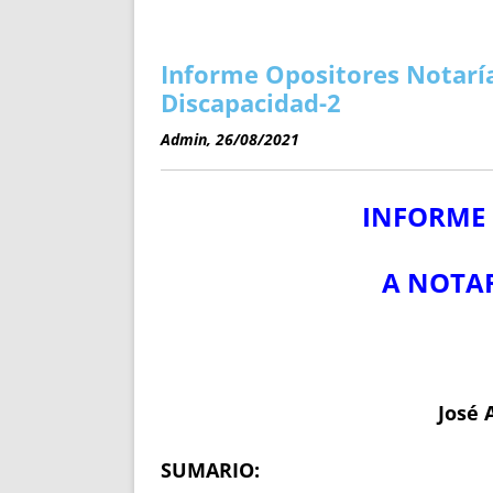
ENRIQUECIDAS
TITULARES 
NO DESESPERES
CAT
A MANO
SUCESIONES 
Informe Opositores Notaría
FUTURAS NORMAS
GEORREFE
Discapacidad-2
ALQUILE
Admin, 26/08/2021
TRI
LH Y C
INFORME 
¿SABIA
FRANCI
BÚSQUED
A NOTAR
J
osé 
SUMARIO: