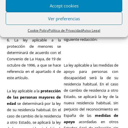
Accept cookies
TEXTO PREVIO
NUEVO TEXTO
Ver preferencias
Artículo 9.º
Uno. El
segundo párrafo
del
Cookie Policy
Política de Privacidad
Aviso Legal
artículo 9.6
pasa a tener la
siguiente redacción:
6. La ley aplicable a la
protección de menores se
determinará de acuerdo con el
Convenio de La Haya, de 19 de
octubre de 1996, a que se hace
La ley aplicable a las medidas de
referencia en el apartado 4 de
apoyo para personas con
este artículo.
discapacidad será la de su
residencia habitual. En el caso
de cambio de residencia a otro
La ley aplicable a la
protección
Estado, se aplicará la ley de la
de las
personas mayores de
nueva residencia habitual, sin
edad
se determinará por la ley
perjuicio del reconocimiento en
de su residencia habitual. En el
España de las
medidas de
caso de cambio de la residencia
apoyo
acordadas en otros
a otro Estado, se aplicará la ley