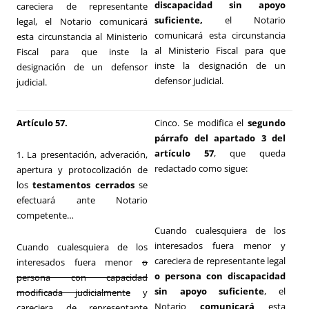
discapacidad sin apoyo
careciera de representante
suficiente,
el Notario
legal, el Notario comunicará
comunicará esta circunstancia
esta circunstancia al Ministerio
al Ministerio Fiscal para que
Fiscal para que inste la
inste la designación de un
designación de un defensor
defensor judicial.
judicial.
Artículo 57.
Cinco. Se modifica el
segundo
párrafo del apartado 3 del
artículo 57
, que queda
1. La presentación, adveración,
redactado como sigue:
apertura y protocolización de
los
testamentos cerrados
se
efectuará ante Notario
competente…
Cuando cualesquiera de los
interesados fuera menor y
Cuando cualesquiera de los
careciera de representante legal
interesados fuera menor
o
o persona con discapacidad
persona con capacidad
sin apoyo suficiente
, el
modificada judicialmente
y
Notario
comunicará
esta
careciera de representante