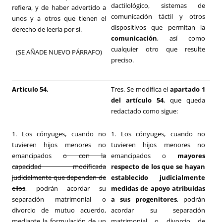
dactilológico, sistemas de
refiera, y de haber advertido a
comunicación táctil y otros
unos y a otros que tienen el
dispositivos que permitan la
derecho de leerla por sí.
comunicación
, así como
cualquier otro que resulte
(SE AÑADE NUEVO PÁRRAFO)
preciso.
Artículo 54.
Tres. Se modifica el
apartado 1
del artículo 54
, que queda
redactado como sigue:
1. Los cónyuges, cuando no
1. Los cónyuges, cuando no
tuvieren hijos menores no
tuvieren hijos menores no
emancipados
o con la
emancipados o
mayores
capacidad modificada
respecto de los que se hayan
judicialmente que dependan de
establecido judicialmente
ellos
, podrán acordar su
medidas de apoyo atribuidas
separación matrimonial o
a sus progenitores
, podrán
divorcio de mutuo acuerdo,
acordar su separación
mediante la formulación de un
matrimonial o divorcio de