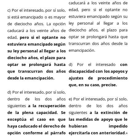
caducará a los veinte años de
edad, pero si el optante no
c) Por el interesado, por sí solo,
estuviera emancipado según su
si está emancipado o es mayor
ley personal al llegar a los
de dieciocho años. La opción
dieciocho años, el plazo para
caducará a los veinte años de
optar se prolongará hasta que
edad,
pero si el optante no
transcurran dos años desde la
estuviera emancipado según
emancipación.
su ley personal al llegar a los
dieciocho años, el plazo para
optar se prolongará hasta
d) Por el interesado
con
que transcurran dos años
discapacidad con los apoyos y
desde la emancipación.
ajustes de procedimiento
que, en su caso, precise.
d) Por el interesado, por sí solo,
dentro de los dos años
e) Por el interesado, por sí solo,
siguientes
a la recuperación
dentro de los dos años
de la plena capacidad. Se
siguientes
a la extinción de
exceptúa el caso en que
las medidas de apoyo que le
haya caducado el derecho de
hubieran impedido
opción conforme al párrafo
ejercitarla con anterioridad
.»