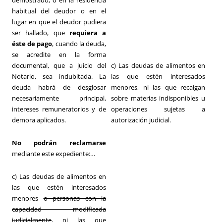
demostrado, o en la residencia
habitual del deudor o en el
lugar en que el deudor pudiera
ser hallado, que
requiera a
éste de pago
, cuando la deuda,
se acredite en la forma
documental, que a juicio del
c) Las deudas de alimentos en
Notario, sea indubitada. La
las que estén interesados
deuda habrá de desglosar
menores, ni las que recaigan
necesariamente principal,
sobre materias indisponibles u
intereses remuneratorios y de
operaciones sujetas a
demora aplicados.
autorización judicial.
No podrán reclamarse
mediante este expediente:…
c) Las deudas de alimentos en
las que estén interesados
menores
o personas con la
capacidad modificada
judicialmente
, ni las que