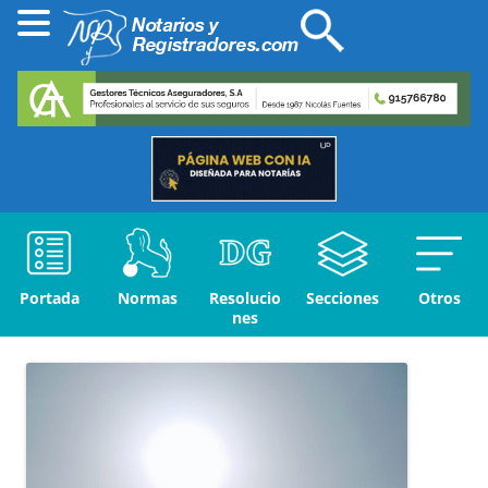
Portada
Normas
Resolucio
Secciones
Otros
nes