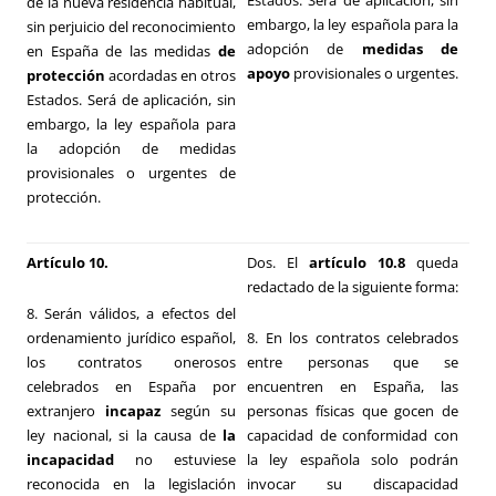
Estados. Será de aplicación, sin
de la nueva residencia habitual,
embargo, la ley española para la
sin perjuicio del reconocimiento
adopción de
medidas de
en España de las medidas
de
apoyo
provisionales o urgentes.
protección
acordadas en otros
Estados. Será de aplicación, sin
embargo, la ley española para
la adopción de medidas
provisionales o urgentes de
protección.
Artículo 10.
Dos. El
artículo 10.8
queda
redactado de la siguiente forma:
8. Serán válidos, a efectos del
ordenamiento jurídico español,
8. En los contratos celebrados
los contratos onerosos
entre personas que se
celebrados en España por
encuentren en España, las
extranjero
incapaz
según su
personas físicas que gocen de
ley nacional, si la causa de
la
capacidad de conformidad con
incapacidad
no estuviese
la ley española solo podrán
reconocida en la legislación
invocar su discapacidad