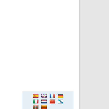
DE INICIO
PREMIO NYR
VORITOS
CONVENCIONES ANUALES
A IRPF
NUEVA ETAPA
AS
POLÍTICA DE PRIVACIDAD
IJUELAS
AVISO LEGAL
POTECA
REPORTAR INCIDENCIA
PERES
LOGOTIPO
CES
ENTREVISTAS
SONRISA
ENVÍA CORREO
CANALES DE VÍDEO