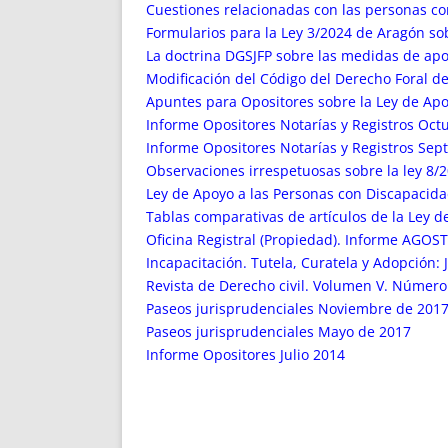
ENRIQUECIDAS
TITULARES 
Cuestiones relacionadas con las personas con
NO DESESPERES
CAT
Formularios para la Ley 3/2024 de Aragón so
La doctrina DGSJFP sobre las medidas de apoy
A MANO
SUCESIONES 
Modificación del Código del Derecho Foral 
FUTURAS NORMAS
GEORREFE
Apuntes para Opositores sobre la Ley de Apo
ALQUILE
Informe Opositores Notarías y Registros Octu
TRI
Informe Opositores Notarías y Registros Sept
LH Y C
Observaciones irrespetuosas sobre la ley 8/20
¿SABIA
Ley de Apoyo a las Personas con Discapacida
Tablas comparativas de artículos de la Ley 
FRANCI
Oficina Registral (Propiedad). Informe AGO
BÚSQUED
Incapacitación. Tutela, Curatela y Adopción:
Revista de Derecho civil. Volumen V. Númer
Paseos jurisprudenciales Noviembre de 201
Paseos jurisprudenciales Mayo de 2017
Informe Opositores Julio 2014