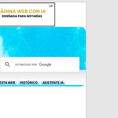
ESTA WEB
HISTÓRICO
ASISTENTE IA
A DGRN
QUÉ OFRECEMOS
 NIF
IDEARIO WEB
 LABORAL
QUIÉNES SOMOS
ÁBILES
HISTORIA