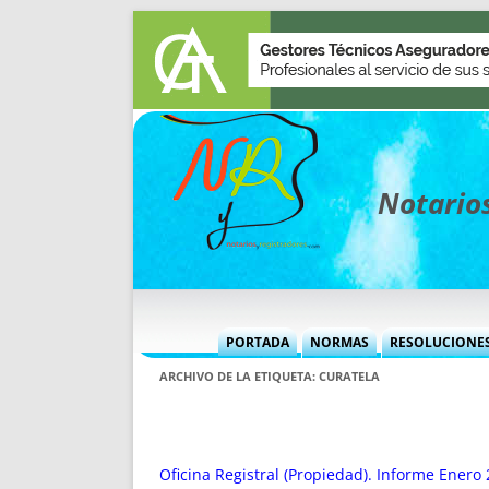
Notarios
PORTADA
NORMAS
RESOLUCIONE
MÁS USADAS (CUADRO)
INFORMES 
ARCHIVO DE LA ETIQUETA:
CURATELA
INFORMES MENSUALES
VOCES P
MÁS DESTACADAS
VOCES M
TITULARES DESDE 2002
TITULARES
Oficina Registral (Propiedad). Informe Enero