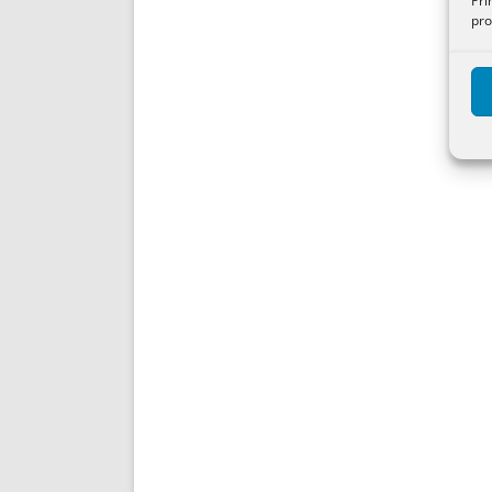
Pri
pro