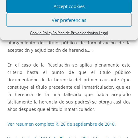
artículo 205 de la Ley Hipotecaria se puede
computar
Accept cookies
desde el fallecimiento del causante de la herencia
,
Ver preferencias
momento desde el cual se entiende adquirida por el
heredero la posesión y por ende la propiedad de los
Cookie Policy
Política de Privacidad
Aviso Legal
bienes hereditarios, y no necesariamente desde el
otorgamiento del título público de formalización de la
aceptación y adjudicación de herencia… .
En el caso de la Resolución se aplica plenamente este
criterio hasta el punto de que el titulo público
documentador de la herencia del primer causante (que
constituye el título precedente del inmatriculador, que es
la herencia de la hija fallecida que había aceptado
tácitamente la herencia de sus padres) se otorga casi dos
años después que el título inmatriculador.
Ver resumen completo R. 28 de septiembre de 2018
.