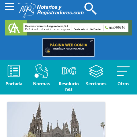
Portada
Normas
Resolucio
Secciones
Otros
nes