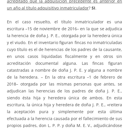
acreditado que la adquisición precedente es anterior en
un año al título adquisitivo inmatriculador
?
SI
.
En el caso resuelto, el título inmatriculador es una
escritura –15 de noviembre de 2016– en la que se adjudica
la herencia de doña J. P. E., otorgada por la heredera única
y el viudo. En el inventario figuran fincas no inmatriculadas
cuyo título es el de herencias de los padres de la causante,
en unos casos liquidadas fiscalmente y en otros sin
acreditación documental alguna. Las fincas figuran
catastradas a nombre de doña J. P. E. y alguna a nombre
de la heredera. – En la otra escritura –1 de febrero de
2018– otorgada por las mismas personas que antes, se
adjudican las herencias de los padres de doña J. P. E.,
siendo ésta hija y heredera única de ambos. En esta
escritura, la única hija y heredera de doña J. P. E., «reitera
la aceptación pura y simplemente por esta última
efectuada a la herencia causada por el fallecimiento de sus
propios padres, don L. P. P. y doña M. E. V., adjudicándose