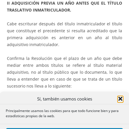
II ADQUISICIÓN PREVIA UN AÑO ANTES QUE EL TÍTULO
TRASLATIVO INMATRICULADOR.
Cabe escriturar después del título inmatriculador el título
que constituye el precedente si resulta acreditado que la
primera adquisición es anterior en un año al título
adquisitivo inmatriculador.
Confirma la Resolución que el plazo de un año que debe
mediar entre ambos títulos se refiere al título material
adquisitivo, no al título público que lo documenta, lo que
lleva a entender que en caso de que se trata de un título
sucesorio nos lleva a lo siguiente:
Sí, también usamos cookies
“…Ello permite interpretar que en los casos de aceptación
de herencia y formalización en título público de la
Principalmente usamos las cookies para que todo funcione bien y para
adjudicación y adquisición de la propiedad de los bienes
estadísticas propias de la web.
hereditarios, si con posterioridad se otorga título traslativo
de ellos a un tercero, el plazo de un año a que se refiere el