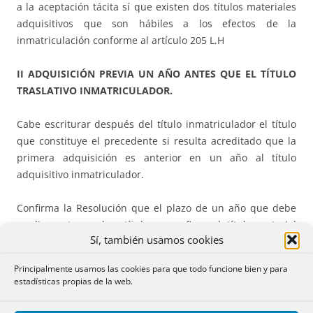
a la aceptación tácita sí que existen dos títulos materiales
adquisitivos que son hábiles a los efectos de la
inmatriculación conforme al artículo 205 L.H
II ADQUISICIÓN PREVIA UN AÑO ANTES QUE EL TÍTULO
TRASLATIVO INMATRICULADOR.
Cabe escriturar después del título inmatriculador el título
que constituye el precedente si resulta acreditado que la
primera adquisición es anterior en un año al título
adquisitivo inmatriculador.
Confirma la Resolución que el plazo de un año que debe
mediar entre ambos títulos se refiere al título material
Sí, también usamos cookies
adquisitivo, no al título público que lo documenta, lo que
lleva a entender que en caso de que se trata de un título
Principalmente usamos las cookies para que todo funcione bien y para
sucesorio nos lleva a lo siguiente:
estadísticas propias de la web.
“…Ello permite interpretar que en los casos de aceptación