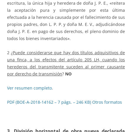
escritura, la única hija y heredera de doña J. P. E., «reitera
la aceptación pura y simplemente por esta última
efectuada a la herencia causada por el fallecimiento de sus
propios padres, don L. P. P. y doña M. E. V., adjudicándose
doña J. P. E. en pago de sus derechos, el pleno dominio de
todos los bienes inventariados».
2 ¿
Puede considerarse que hay dos títulos adquisitivos de
una finca, a los efectos del artículo 205 LH, cuando los
herederos del transmitente suceden al primer causante
por derecho de transmisión
?
NO
Ver resumen completo
.
PDF (BOE-A-2018-14162 – 7 págs. – 246 KB)
Otros formatos
3. División horizontal de obra nueva declarada