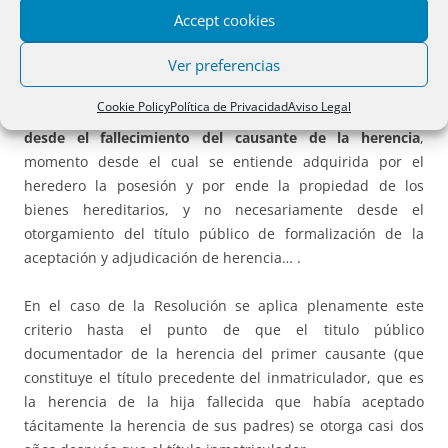
de herencia y formalización en título público de la
Accept cookies
adjudicación y adquisición de la propiedad de los bienes
Ver preferencias
hereditarios, si con posterioridad se otorga título traslativo
de ellos a un tercero, el plazo de un año a que se refiere el
Cookie Policy
Política de Privacidad
Aviso Legal
artículo 205 de la Ley Hipotecaria se puede
computar
desde el fallecimiento del causante de la herencia
,
momento desde el cual se entiende adquirida por el
heredero la posesión y por ende la propiedad de los
bienes hereditarios, y no necesariamente desde el
otorgamiento del título público de formalización de la
aceptación y adjudicación de herencia… .
En el caso de la Resolución se aplica plenamente este
criterio hasta el punto de que el titulo público
documentador de la herencia del primer causante (que
constituye el título precedente del inmatriculador, que es
la herencia de la hija fallecida que había aceptado
tácitamente la herencia de sus padres) se otorga casi dos