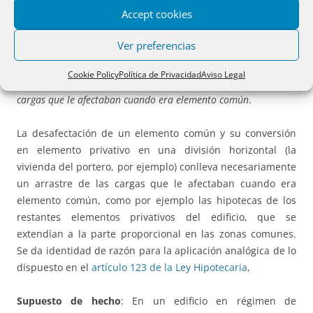
HIPOTECARIO. Notarías: T.29 y 53. Registros: T. 33
Accept cookies
y 58
.
Ver preferencias
Si un elemento común de la división horizontal se desafecta y
Cookie Policy
Política de Privacidad
Aviso Legal
se convierte en elemento privativo continuará gravado por las
cargas que le afectaban cuando era elemento común
.
La desafectación de un elemento común y su conversión
en elemento privativo en una división horizontal (la
vivienda del portero, por ejemplo) conlleva necesariamente
un arrastre de las cargas que le afectaban cuando era
elemento común, como por ejemplo las hipotecas de los
restantes elementos privativos del edificio, que se
extendían a la parte proporcional en las zonas comunes.
Se da identidad de razón para la aplicación analógica de lo
dispuesto en el
artículo 123 de la Ley Hipotecaria
,
Supuesto de hecho
: En un edificio en régimen de