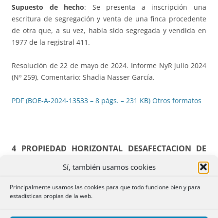
Supuesto de hecho
: Se presenta a inscripción una
escritura de segregación y venta de una finca procedente
de otra que, a su vez, había sido segregada y vendida en
1977 de la registral 411.
Resolución de 22 de mayo de 2024. Informe NyR julio 2024
(Nº 259), Comentario: Shadia Nasser García.
PDF (BOE-A-2024-13533 – 8 págs. – 231 KB)
Otros formatos
4 PROPIEDAD HORIZONTAL DESAFECTACION DE
ELEMENTO COMÚN. Y VIVIENDA DEL PORTERO.
Sí, también usamos cookies
CARGAS
.
Principalmente usamos las cookies para que todo funcione bien y para
estadísticas propias de la web.
CIVIL: T.39.