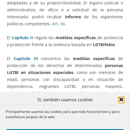
adoptadas y de su proporcionalidad. El órgano judicial o
administrativo, de oficio o a solicitud de la persona
interesada, podrá recabar
informe
de los organismos
públicos competentes.
Art. 66
.
El
Capítulo II
regula las
medidas específicas
de asistencia
y protección frente a la violencia basada en
LGTBIfobia
.
El
Capítulo III
concentra las
medidas específicas
de
protección de los derechos de determinadas
personas
LGTBI en situaciones especiales
, como son menores de
edad, personas con discapacidad o en situación de
dependencia, migrantes LGTBI, personas mayores,
extranjeros, sin hogar y las personas intersexuales.
Sí, también usamos cookies
Título IV. Infracciones y sanciones
Principalmente usamos las cookies para que todo funcione bien y para
estadísticas propias de la web.
Se centra en las infracciones y sanciones en materia de
igualdad de trato y no discriminación de las personas