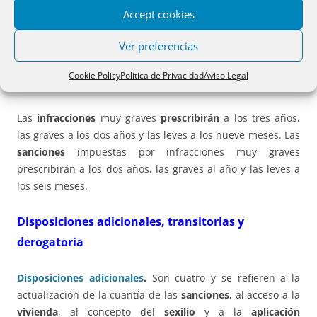
Accept cookies
LGTBI.
Ver preferencias
Se aplicarán la Ley 39/2015 de Procedimiento
Administrativo y la Ley 40/2015, del Sector Público. La
Cookie Policy
Política de Privacidad
Aviso Legal
duración máxima del procedimiento será de 6 meses.
Las
infracciones
muy graves
prescribirán
a los tres años,
las graves a los dos años y las leves a los nueve meses. Las
sanciones
impuestas por infracciones muy graves
prescribirán a los dos años, las graves al año y las leves a
los seis meses.
Disposiciones adicionales, transitorias y
derogatoria
Disposiciones adicionales
.
Son cuatro y se refieren a la
actualización de la cuantía de las
sanciones
, al acceso a la
vivienda
, al concepto del
sexilio
y a la
aplicación