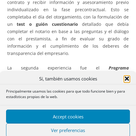
contrato y recibir información y asesoramiento previo
individualizado en la fase precontractual. Esto se
completaba el día del otorgamiento, con la formulación de
un
test o guión cuestionario
detallado que debía
completar el notario en base a las preguntas y el diálogo
con el prestamista, a fin de evaluar su grado de
información y el cumplimiento de los deberes de
transparencia del empresario.
La segunda experiencia fue el
Programa
Transparencia
,
programa piloto, con origen en la Comisión
Sí, también usamos cookies
de Consumidores del Consejo General del Notariado, en el
que se dio entrada a las herramientas tecnológicas, con
Principalmente usamos las cookies para que todo funcione bien y para
estadísticas propias de la web.
grandes concomitancias con lo luego prevenido en la Ley
5/2019.
Accept cookies
Transcurrido el
primer año de vigencia de la Ley 5/2019
,
su valoración en la práctica es muy positiva, como lo
Ver preferencias
demuestra la experiencia diaria, con un alto grado de