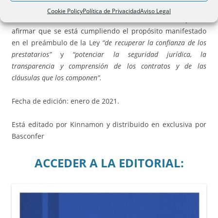
satisfacción de los prestatarios, que es comentario
Cookie Policy
Política de Privacidad
Aviso Legal
unánime de estos en todas las notarías. Por ello se puede
afirmar que se está cumpliendo el propósito manifestado
en el preámbulo de la Ley
“de recuperar la confianza de los
prestatarios”
y
“potenciar la seguridad jurídica, la
transparencia y comprensión de los contratos y de las
cláusulas que los componen”.
Fecha de edición: enero de 2021.
Está editado por Kinnamon y distribuido en exclusiva por
Basconfer
ACCEDER A LA EDITORIAL: