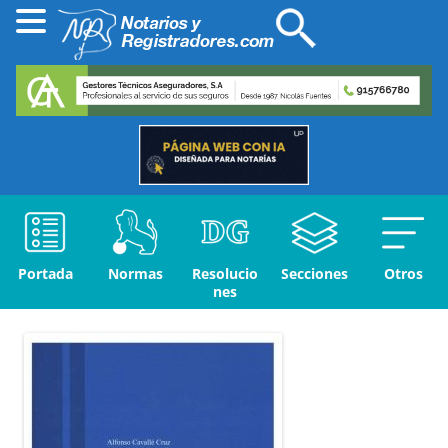
Portada
Normas
Resolucio
Secciones
Otros
nes