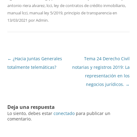
antonio riera alvarez
,
lcci
,
ley de contratos de crédito inmobiliario
,
manual lcci
,
manual ley 5/2019
,
principio de transparencia
en
13/03/2021
por
Admin
.
Navegación
←
¿Hacia Juntas Generales
Tema 24 Derecho Civil
de
totalmente telemáticas?
notarias y registros 2019: La
entradas
representación en los
negocios jurídicos.
→
Deja una respuesta
Lo siento, debes estar
conectado
para publicar un
comentario.