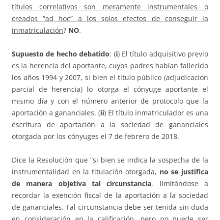
títulos correlativos son meramente instrumentales o
creados “ad hoc” a los solos efectos de conseguir la
inmatriculación
?
NO
.
Supuesto de hecho debatido
: (
i
) El título adquisitivo previo
es la herencia del aportante, cuyos padres habían fallecido
los años 1994 y 2007, si bien el título público (adjudicación
parcial de herencia) lo otorga el cónyuge aportante el
mismo día y con el número anterior de protocolo que la
aportación a gananciales. (
ii
) El título inmatriculador es una
escritura de aportación a la sociedad de gananciales
otorgada por los cónyuges el 7 de febrero de 2018.
Dice la Resolución que “si bien se indica la sospecha de la
instrumentalidad en la titulación otorgada,
no se justifica
de manera objetiva tal circunstancia
, limitándose a
recordar la exención fiscal de la aportación a la sociedad
de gananciales. Tal circunstancia debe ser tenida sin duda
en consideración en la calificación, pero no puede ser