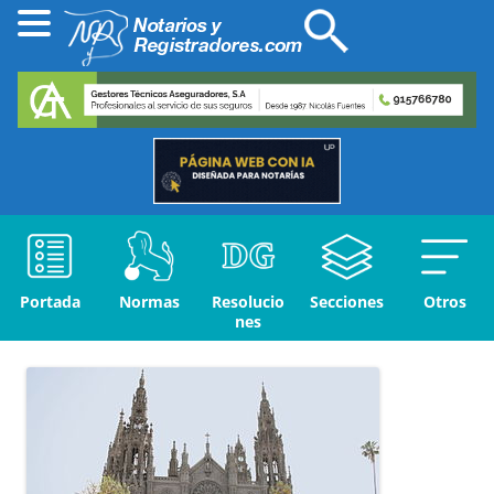
Portada
Normas
Resolucio
Secciones
Otros
nes