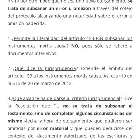
RN ni por otro modo que no sea un nuevo otorgamiento.
Se
trata de subsanar un error u omisión
a través del cotejo
del protocolo alcanzando una notoriedad sobre el error u
omisión padecida.
1 ¿
Permite la literalidad del artículo 153 R.N subsanar los
instrumentos mortis causa
?
NO
, pues sólo se refiere a
documentos inter vivos.
2 ¿
Qué dice la Jurisprudencia
? Extiende el ámbito del
artículo 153 a los instrumentos mortis causa. Así ocurrió en
la STS de 20 de marzo de 2012.
3 ¿
Qué alcance ha de darse al criterio jurisprudencial
? Dice
la Resolución que “…
no se trata de subsanar el
testamento sino de completar algunas circunstancias del
mismo
-fecha y hora de otorgamiento- que pudieron ser
omitidas por
error material
y que pueden deducirse del
contexto del documento autorizado, de las escrituras y