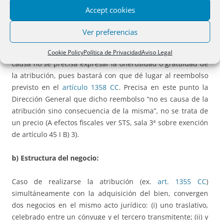
atribuciones se justifican “ad sustinendam oneri
Accept cookies
matrimonii”, pero en modo alguno se trata de un negocio
abstracto.
Ver preferencias
A los efectos de entender cumplida la expresión de la
Cookie Policy
Política de Privacidad
Aviso Legal
causa no se precisa expresar la onerosidad o gratuidad de
la atribución, pues bastará con que dé lugar al reembolso
previsto en el
artículo 1358 CC
. Precisa en este punto la
Dirección General que dicho reembolso “no es causa de la
atribución sino consecuencia de la misma”, no se trata de
un precio (A efectos fiscales ver STS, sala 3ª sobre exención
de artículo 45 I B) 3).
b) Estructura del negocio:
Caso de realizarse la atribución (ex.
art. 1355 CC
)
simultáneamente con la adquisición del bien, convergen
dos negocios en el mismo acto jurídico: (i) uno traslativo,
celebrado entre un cónyuge y el tercero transmitente; (ii) y