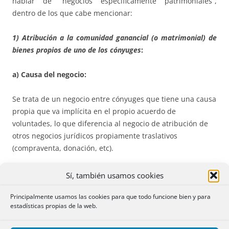
hablar de “negocios específicamente patrimoniales”,
dentro de los que cabe mencionar:
1) Atribución a la comunidad ganancial (o matrimonial) de
bienes propios de uno de los cónyuges
:
a) Causa del negocio:
Se trata de un negocio entre cónyuges que tiene una causa
propia que va implícita en el propio acuerdo de
voluntades, lo que diferencia al negocio de atribución de
otros negocios jurídicos propiamente traslativos
(compraventa, donación, etc).
La causa negocial en estos casos es una “causa
Sí, también usamos cookies
matrimonii”, consistente en someter el bien atribuido a un
Principalmente usamos las cookies para que todo funcione bien y para
régimen especial de administración, disposición,
estadísticas propias de la web.
liquidación y aprovechamiento en general, en beneficio del
matrimonio y la familia. O sea, que este tipo de