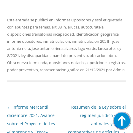
Esta entrada se publicó en
Informes Opositores
y está etiquetada
con
apuntes para temas
,
art 38 lh
,
arucas
,
autocuratela
,
disposiciones transitorias incapacidad
,
identificacion geografica
,
informe opositores
,
inmatriculacion
,
inmatriculacion 205 lh
,
jose
antonio riera
,
jose antonio riera alvarez
,
lago verde
,
lanzarote
,
ley
8/2021
,
ley discapacidad
,
mandato preventivo
,
obicacion obra
,
Obra nueva terminada
,
oposiciones notarias
,
oposiciones registros
,
poder preventivo
,
representacion grafica
en
21/12/2021
por
Admin
.
Navegación
←
Informe Mercantil
Resumen de la Ley sobre el
de
diciembre 2021. Avance
régimen jurídico de los
entradas
sobre el Proyecto de Ley
animales y tablas
«Emprende y Crece»
comparativas de artículos.
→