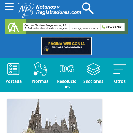
Portada
Normas
Resolucio
Secciones
Otros
nes