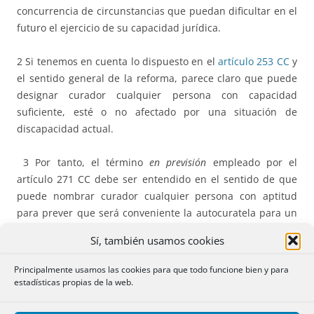
concurrencia de circunstancias que puedan dificultar en el
futuro el ejercicio de su capacidad jurídica.
2 Si tenemos en cuenta lo dispuesto en el
artículo 253 CC
y
el sentido general de la reforma, parece claro que puede
designar curador cualquier persona con capacidad
suficiente, esté o no afectado por una situación de
discapacidad actual.
3 Por tanto, el término
en previsión
empleado por el
artículo 271 CC debe ser entendido en el sentido de que
puede nombrar curador cualquier persona con aptitud
para prever que será conveniente la autocuratela para un
futuro más o menos cierto. El apoyo institucional que
Sí, también usamos cookies
supone la intervención notarial facilitará la toma de
decisión del interesado y su exteriorización.
Principalmente usamos las cookies para que todo funcione bien y para
estadísticas propias de la web.
FORMA.