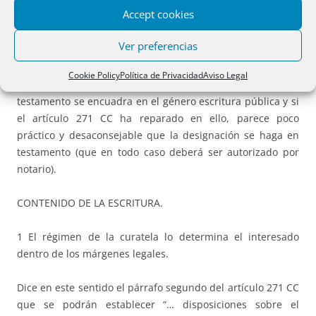
Accept cookies
1 La designación debe hacerse escritura pública (
Art. 271
CC
).
Ver preferencias
2 ¿Puede el interesado proponer la designación en su
Cookie Policy
Política de Privacidad
Aviso Legal
propio testamento? Sin entrar a considerar ahora si el
testamento se encuadra en el género escritura pública y si
el artículo 271 CC ha reparado en ello, parece poco
práctico y desaconsejable que la designación se haga en
testamento (que en todo caso deberá ser autorizado por
notario).
CONTENIDO DE LA ESCRITURA.
1 El régimen de la curatela lo determina el interesado
dentro de los márgenes legales.
Dice en este sentido el párrafo segundo del artículo 271 CC
que se podrán establecer “… disposiciones sobre el