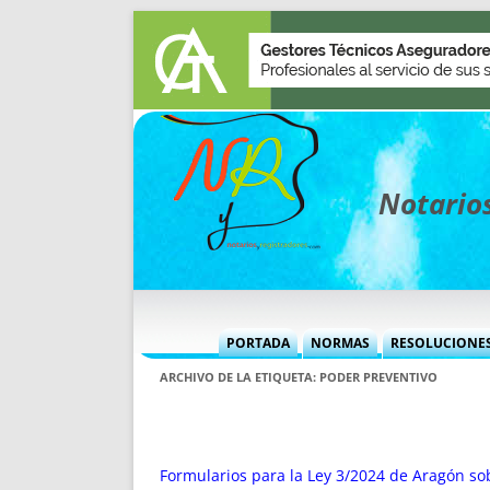
Notarios
PORTADA
NORMAS
RESOLUCIONE
MÁS USADAS (CUADRO)
INFORMES 
ARCHIVO DE LA ETIQUETA:
PODER PREVENTIVO
INFORMES MENSUALES
VOCES P
MÁS DESTACADAS
VOCES M
TITULARES DESDE 2002
TITULARES
Formularios para la Ley 3/2024 de Aragón so