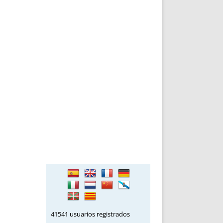
DE INICIO
PREMIO NYR
VORITOS
CONVENCIONES ANUALES
A IRPF
NUEVA ETAPA
AS
POLÍTICA DE PRIVACIDAD
IJUELAS
AVISO LEGAL
POTECA
REPORTAR INCIDENCIA
PERES
LOGOTIPO
CES
ENTREVISTAS
SONRISA
ENVÍA CORREO
CANALES DE VÍDEO
41541 usuarios registrados