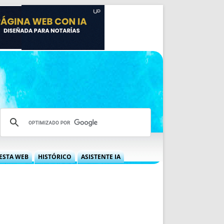
ESTA WEB
HISTÓRICO
ASISTENTE IA
A DGRN
QUÉ OFRECEMOS
 NIF
IDEARIO WEB
 LABORAL
QUIÉNES SOMOS
ÁBILES
HISTORIA