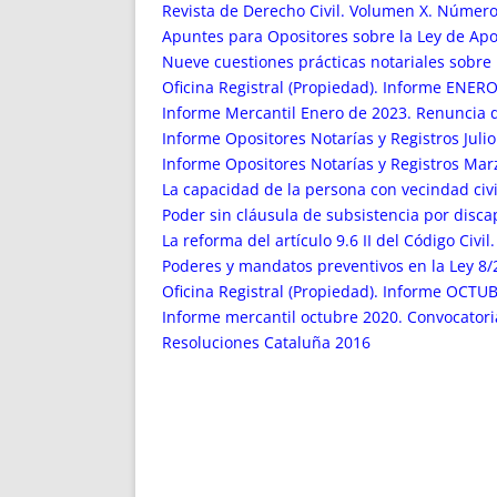
ENRIQUECIDAS
TITULARES 
Revista de Derecho Civil. Volumen X. Número
NO DESESPERES
CAT
Apuntes para Opositores sobre la Ley de Apo
Nueve cuestiones prácticas notariales sobre
A MANO
SUCESIONES 
Oficina Registral (Propiedad). Informe ENERO
FUTURAS NORMAS
GEORREFE
Informe Mercantil Enero de 2023. Renuncia d
ALQUILE
Informe Opositores Notarías y Registros Juli
TRI
Informe Opositores Notarías y Registros Ma
LH Y C
La capacidad de la persona con vecindad civil 
¿SABIA
Poder sin cláusula de subsistencia por discapa
La reforma del artículo 9.6 II del Código Civil
FRANCI
Poderes y mandatos preventivos en la Ley 8/
BÚSQUED
Oficina Registral (Propiedad). Informe OCTUB
Informe mercantil octubre 2020. Convocatoria
Resoluciones Cataluña 2016